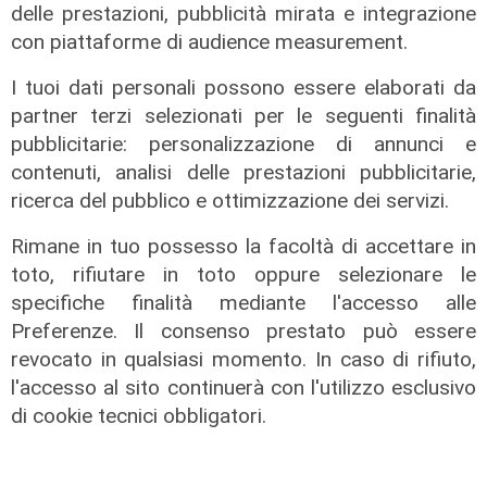
All'Euganeo
La vigilia
delle prestazioni, pubblicità mirata e integrazione
Padova-Sampdoria
Sampdoria,
con piattaforme di audience measurement.
1-1: tabellino e
Gregucci: "Padova
I tuoi dati personali possono essere elaborati da
cronaca della
squadra tosta,
partner terzi selezionati per le seguenti finalità
partita
sarà una partita
pubblicitarie: personalizzazione di annunci e
fisica". Sabato
20/12/2025
contenuti, analisi delle prestazioni pubblicitarie,
Stadio Goal e
di Sagal
ricerca del pubblico e ottimizzazione dei servizi.
Forever Samp
19/12/2025
Rimane in tuo possesso la facoltà di accettare in
di m.m.
toto, rifiutare in toto oppure selezionare le
specifiche finalità mediante l'accesso alle
Preferenze. Il consenso prestato può essere
revocato in qualsiasi momento. In caso di rifiuto,
l'accesso al sito continuerà con l'utilizzo esclusivo
di cookie tecnici obbligatori.