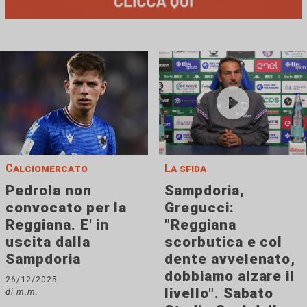
Calciomercato
La sfida
Pedrola non
Sampdoria,
convocato per la
Gregucci:
Reggiana. E' in
"Reggiana
uscita dalla
scorbutica e col
Sampdoria
dente avvelenato,
dobbiamo alzare il
26/12/2025
livello". Sabato
di m.m.