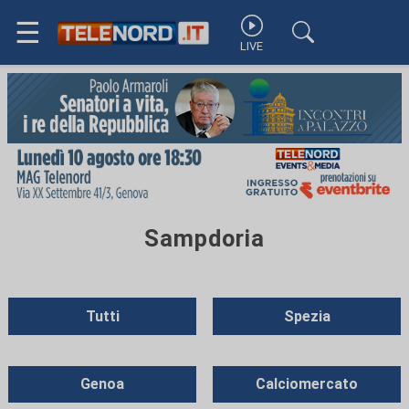
☰
LIVE
Sampdoria
Tutti
Spezia
Genoa
Calciomercato