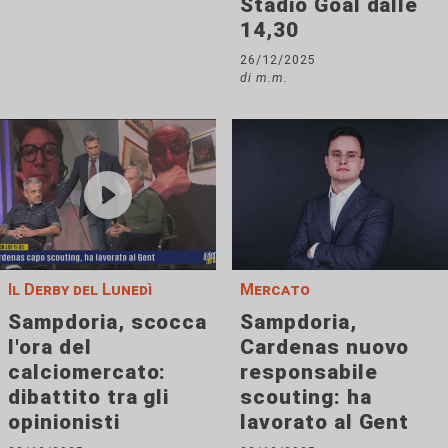
Stadio Goal dalle
14,30
26/12/2025
di m.m.
Il Derby del Lunedì
Mercato
Sampdoria, scocca
Sampdoria,
l'ora del
Cardenas nuovo
calciomercato:
responsabile
dibattito tra gli
scouting: ha
opinionisti
lavorato al Gent