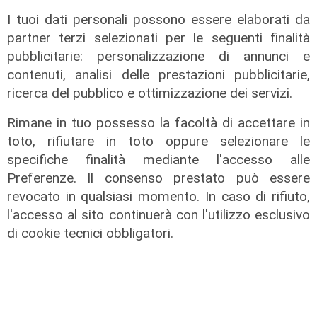
I tuoi dati personali possono essere elaborati da
partner terzi selezionati per le seguenti finalità
pubblicitarie: personalizzazione di annunci e
contenuti, analisi delle prestazioni pubblicitarie,
ricerca del pubblico e ottimizzazione dei servizi.
Rimane in tuo possesso la facoltà di accettare in
toto, rifiutare in toto oppure selezionare le
Salute e Sanità -
specifiche finalità mediante l'accesso alle
Interventi di
Preferenze. Il consenso prestato può essere
Neurochirurgia: Le
revocato in qualsiasi momento. In caso di rifiuto,
peculiarita' del San
l'accesso al sito continuerà con l'utilizzo esclusivo
Martino
di cookie tecnici obbligatori.
19/05/2026
di Redazione