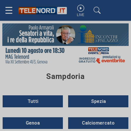
☰
LIVE
Sampdoria
Tutti
Spezia
Genoa
Calciomercato