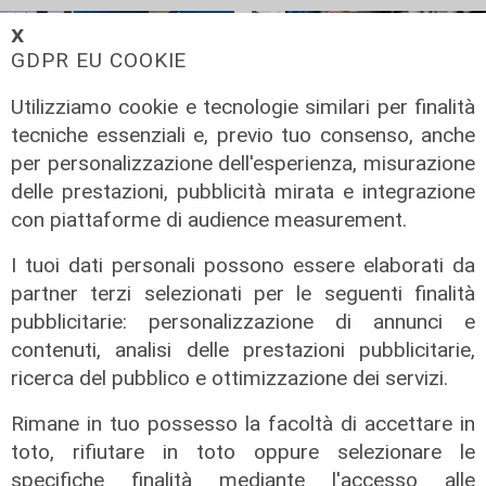
𝗫
GDPR EU COOKIE
Utilizziamo cookie e tecnologie similari per finalità
tecniche essenziali e, previo tuo consenso, anche
per personalizzazione dell'esperienza, misurazione
delle prestazioni, pubblicità mirata e integrazione
Forever Samp
Al "Picco"
con piattaforme di audience measurement.
Sampdoria,
Lo Spezia fa festa
Grandoni:
con Artistico:
I tuoi dati personali possono essere elaborati da
"Squadra piatta, lo
terzo ko
partner terzi selezionati per le seguenti finalità
staff tecnico deve
Sampdoria nei
pubblicitarie: personalizzazione di annunci e
sfruttare meglio
derby regionali
contenuti, analisi delle prestazioni pubblicitarie,
Cherubini e
30/11/2025
ricerca del pubblico e ottimizzazione dei servizi.
Pafundi"
di Simone Galdi
Rimane in tuo possesso la facoltà di accettare in
01/12/2025
di Maurizio Michieli
toto, rifiutare in toto oppure selezionare le
specifiche finalità mediante l'accesso alle