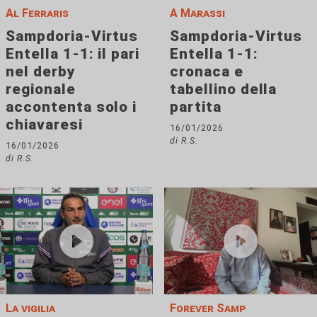
Al Ferraris
A Marassi
Sampdoria-Virtus
Sampdoria-Virtus
Entella 1-1: il pari
Entella 1-1:
nel derby
cronaca e
regionale
tabellino della
accontenta solo i
partita
chiavaresi
16/01/2026
di R.S.
16/01/2026
di R.S.
La vigilia
Forever Samp