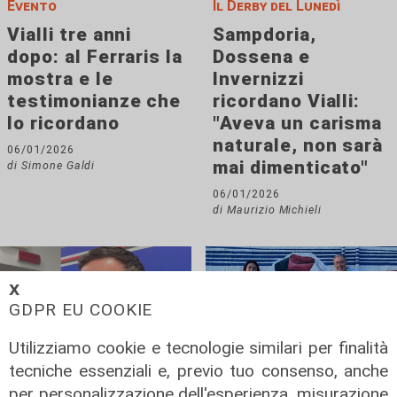
Evento
Il Derby del Lunedì
Vialli tre anni
Sampdoria,
dopo: al Ferraris la
Dossena e
mostra e le
Invernizzi
testimonianze che
ricordano Vialli:
lo ricordano
"Aveva un carisma
naturale, non sarà
06/01/2026
mai dimenticato"
di Simone Galdi
06/01/2026
di Maurizio Michieli
𝗫
GDPR EU COOKIE
Utilizziamo cookie e tecnologie similari per finalità
tecniche essenziali e, previo tuo consenso, anche
per personalizzazione dell'esperienza, misurazione