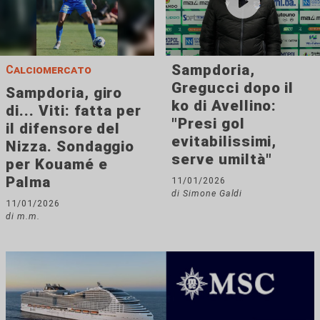
Sampdoria,
Calciomercato
Gregucci dopo il
Sampdoria, giro
ko di Avellino:
di... Viti: fatta per
"Presi gol
il difensore del
evitabilissimi,
Nizza. Sondaggio
serve umiltà"
per Kouamé e
Palma
11/01/2026
di Simone Galdi
11/01/2026
di m.m.