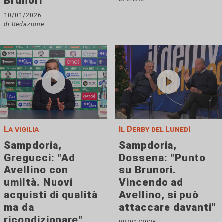
Brunori
10/01/2026
di Redazione
La vigilia
Il Derby del Lunedì
Sampdoria,
Sampdoria,
Gregucci: "Ad
Dossena: "Punto
Avellino con
su Brunori.
umiltà. Nuovi
Vincendo ad
acquisti di qualità
Avellino, si può
ma da
attaccare davanti"
ricondizionare"
08/01/2026