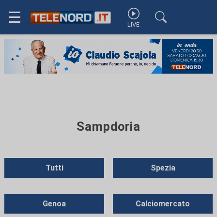
☰
LIVE
Sampdoria
Tutti
Spezia
Genoa
Calciomercato