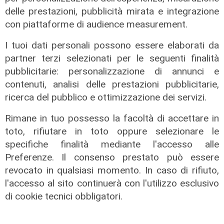
La mostra
Opera
delle prestazioni, pubblicità mirata e integrazione
Mancini: "Luca
Vialli: a tre anni
con piattaforme di audience measurement.
Vialli uno di
dalla scomparsa,
famiglia, come lo è
un nuovo murales
I tuoi dati personali possono essere elaborati da
la Sampdoria"
a Quinto
partner terzi selezionati per le seguenti finalità
06/01/2026
05/01/2026
pubblicitarie: personalizzazione di annunci e
di Simone Galdi
di steris
contenuti, analisi delle prestazioni pubblicitarie,
ricerca del pubblico e ottimizzazione dei servizi.
Rimane in tuo possesso la facoltà di accettare in
toto, rifiutare in toto oppure selezionare le
specifiche finalità mediante l'accesso alle
Preferenze. Il consenso prestato può essere
revocato in qualsiasi momento. In caso di rifiuto,
l'accesso al sito continuerà con l'utilizzo esclusivo
di cookie tecnici obbligatori.