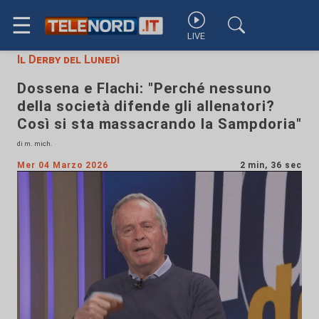
☰
LIVE
Il Derby del Lunedì
Dossena e Flachi: "Perché nessuno
della società difende gli allenatori?
Così si sta massacrando la Sampdoria"
di m. mich.
Mer 04 Marzo 2026
2 min, 36 sec