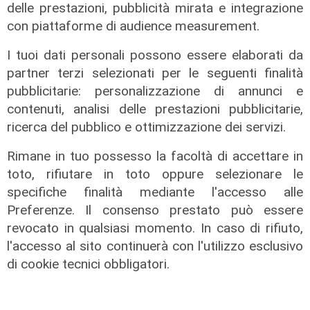
delle prestazioni, pubblicità mirata e integrazione
con piattaforme di audience measurement.
I tuoi dati personali possono essere elaborati da
partner terzi selezionati per le seguenti finalità
pubblicitarie: personalizzazione di annunci e
contenuti, analisi delle prestazioni pubblicitarie,
ricerca del pubblico e ottimizzazione dei servizi.
Rimane in tuo possesso la facoltà di accettare in
La festa
toto, rifiutare in toto oppure selezionare le
80 anni di Sampdoria, il 12 agosto
specifiche finalità mediante l'accesso alle
spettacolo al Porto Antico con 450
Preferenze. Il consenso prestato può essere
droni
revocato in qualsiasi momento. In caso di rifiuto,
l'accesso al sito continuerà con l'utilizzo esclusivo
04/08/2026
di Filippo Serio
di cookie tecnici obbligatori.