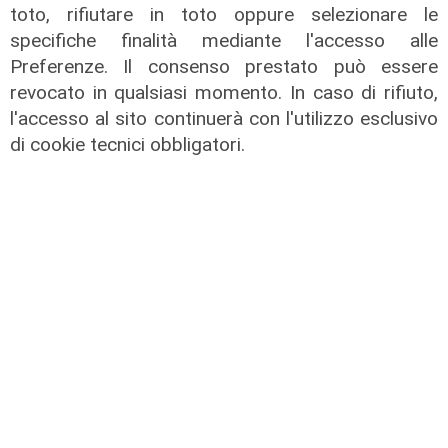
toto, rifiutare in toto oppure selezionare le
specifiche finalità mediante l'accesso alle
Preferenze. Il consenso prestato può essere
revocato in qualsiasi momento. In caso di rifiuto,
l'accesso al sito continuerà con l'utilizzo esclusivo
Inserire un indirizzo email valido
di cookie tecnici obbligatori.
Iscrizione a:
Transport
Il Potere
Salute Sanità
Forum Energie
Ecosostenibilità
Focus Cultura
Confermo di aver preso visione sull'
informativa della
privacy
Accetta l'informativa della privacy per continuare
Iscriviti