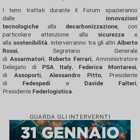
I temi trattati durante il Forum spazieranno
dalle
innovazioni
tecnologiche
alla
decarbonizzazione
, con
particolare attenzione alla
sicurezza
e
alla
sostenibilità
. Interverranno tra gli altri
Alberto
Rossi
, Segretario Generale
di
Assarmatori
,
Roberto Ferrari
, Amministratore
Delegato di
PSA Italy
,
Federica Montaresi
,
di
Assoporti
,
Alessandro Pitto
, Presidente
di
Fedespedi
e
Davide Falteri
,
Presidente
Federlogistica
.
GUARDA GLI INTERVERNTI