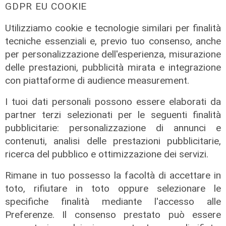
GDPR EU COOKIE
Utilizziamo cookie e tecnologie similari per finalità
tecniche essenziali e, previo tuo consenso, anche
per personalizzazione dell'esperienza, misurazione
delle prestazioni, pubblicità mirata e integrazione
con piattaforme di audience measurement.
Shipping,
Alice Arduini, Alix
I tuoi dati personali possono essere elaborati da
Transport &
International
partner terzi selezionati per le seguenti finalità
Logistic Forum 3°
31/01/2025
pubblicitarie: personalizzazione di annunci e
ediz. 310125
di Redazione
contenuti, analisi delle prestazioni pubblicitarie,
mattina
ricerca del pubblico e ottimizzazione dei servizi.
31/01/2025
Rimane in tuo possesso la facoltà di accettare in
31/01/2025
di Redazione
toto, rifiutare in toto oppure selezionare le
specifiche finalità mediante l'accesso alle
Preferenze. Il consenso prestato può essere