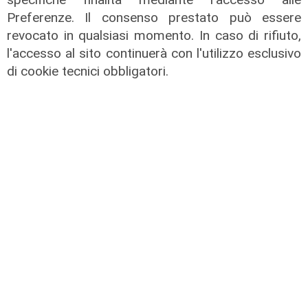
Mediterraneo
occasione verde
Preferenze. Il consenso prestato può essere
rafforza il suo
tarda a decollare:
revocato in qualsiasi momento. In caso di rifiuto,
ruolo strategico:
progetti pronti ma
l'accesso al sito continuerà con l'utilizzo esclusivo
posato il primo
aste ferme
di cookie tecnici obbligatori.
cavo del
09/01/2026
Tyrrhenian Link
di R.S.
09/01/2026
di R.S.
La polemica
Svolta
Carburanti, diesel
Idrogeno quando
più caro della
serve, non solo