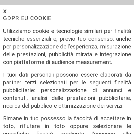
𝗫
GDPR EU COOKIE
Utilizziamo cookie e tecnologie similari per finalità
tecniche essenziali e, previo tuo consenso, anche
per personalizzazione dell'esperienza, misurazione
delle prestazioni, pubblicità mirata e integrazione
con piattaforme di audience measurement.
I tuoi dati personali possono essere elaborati da
partner terzi selezionati per le seguenti finalità
pubblicitarie: personalizzazione di annunci e
contenuti, analisi delle prestazioni pubblicitarie,
ricerca del pubblico e ottimizzazione dei servizi.
Rimane in tuo possesso la facoltà di accettare in
Il programma
Progetto
toto, rifiutare in toto oppure selezionare le
Energia, il
Eolico offshore,
specifiche finalità mediante l'accesso alle