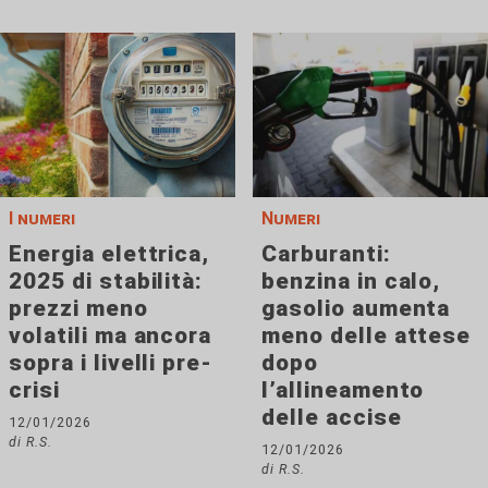
I numeri
Numeri
Energia elettrica,
Carburanti:
2025 di stabilità:
benzina in calo,
prezzi meno
gasolio aumenta
volatili ma ancora
meno delle attese
sopra i livelli pre-
dopo
crisi
l’allineamento
delle accise
12/01/2026
di R.S.
12/01/2026
di R.S.