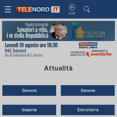
☰
LIVE
Attualità
Genova
Savona
Imperia
Entroterra