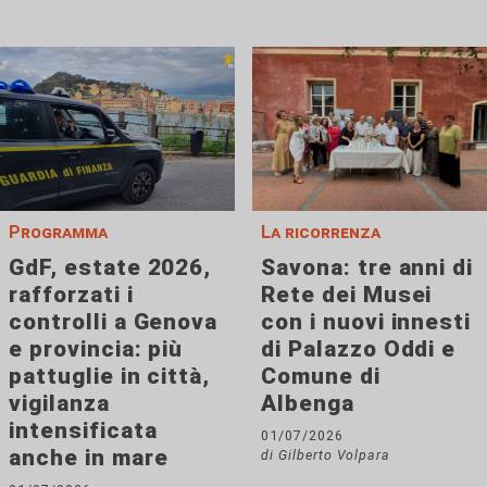
Programma
La ricorrenza
GdF, estate 2026,
Savona: tre anni di
rafforzati i
Rete dei Musei
controlli a Genova
con i nuovi innesti
e provincia: più
di Palazzo Oddi e
pattuglie in città,
Comune di
vigilanza
Albenga
intensificata
01/07/2026
anche in mare
di Gilberto Volpara