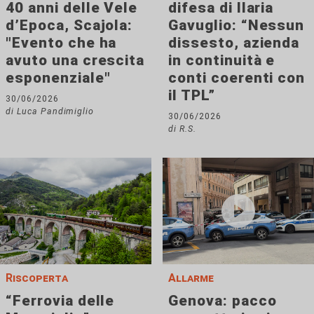
40 anni delle Vele
difesa di Ilaria
d’Epoca, Scajola:
Gavuglio: “Nessun
"Evento che ha
dissesto, azienda
avuto una crescita
in continuità e
esponenziale"
conti coerenti con
il TPL”
30/06/2026
di Luca Pandimiglio
30/06/2026
di R.S.
Riscoperta
Allarme
“Ferrovia delle
Genova: pacco