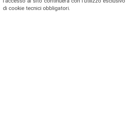
l'accesso al sito continuerà con l'utilizzo esclusivo
di cookie tecnici obbligatori.
La decisione
Termovalorizzatore
, Amiu attende
l'individuazione del
sito prima di
partecipare al
bando