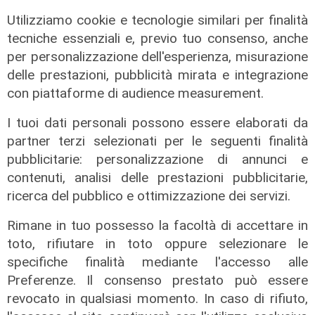
Utilizziamo cookie e tecnologie similari per finalità
tecniche essenziali e, previo tuo consenso, anche
per personalizzazione dell'esperienza, misurazione
Inchiesta
Il riconoscimento
delle prestazioni, pubblicità mirata e integrazione
Indagine sugli
Gambero Rosso: il
con piattaforme di audience measurement.
"Ultras Italia":
miglior pesto è
perquisizione
dell'azienda
I tuoi dati personali possono essere elaborati da
anche a Genova,
agricola Calcagno
partner terzi selezionati per le seguenti finalità
sette indagati in
di Celle Ligure
pubblicitarie: personalizzazione di annunci e
tutta Italia
contenuti, analisi delle prestazioni pubblicitarie,
30/06/2026
di c.b.
ricerca del pubblico e ottimizzazione dei servizi.
30/06/2026
di R.P.
Rimane in tuo possesso la facoltà di accettare in
toto, rifiutare in toto oppure selezionare le
specifiche finalità mediante l'accesso alle
Preferenze. Il consenso prestato può essere
revocato in qualsiasi momento. In caso di rifiuto,