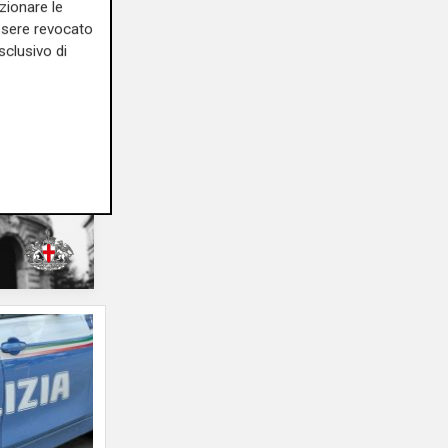
zionare le
olenza
essere revocato
na
sclusivo di
 apre
06/06/2025
di E.L.M