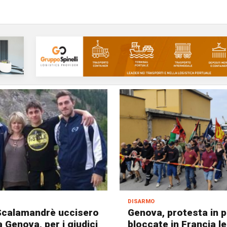
disarmo
 Scalamandrè uccisero
Genova, protesta in p
a Genova, per i giudici
bloccate in Francia l