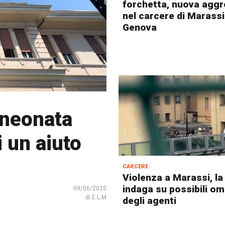
forchetta, nuova agg
nel carcere di Marassi
Genova
 neonata
i un aiuto
carcere
Violenza a Marassi, la
indaga su possibili om
09/06/2025
di E.L.M
degli agenti