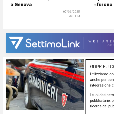
a Genova
«furono
07/06/2025
di E.L.M
GDPR EU C
Utilizziamo co
anche per pers
integrazione 
I tuoi dati per
pubblicitarie: 
ricerca del pub