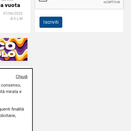
va vuota
07/06/2025
di E.L.M
Iscriviti
Chiudi
uo consenso,
ità mirata e
uenti finalità
icitarie,