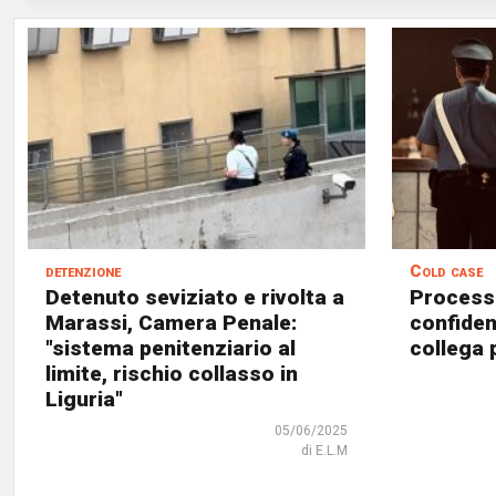
detenzione
Cold case
Detenuto seviziato e rivolta a
Processo
Marassi, Camera Penale:
confiden
"sistema penitenziario al
collega 
limite, rischio collasso in
Liguria"
05/06/2025
di E.L.M