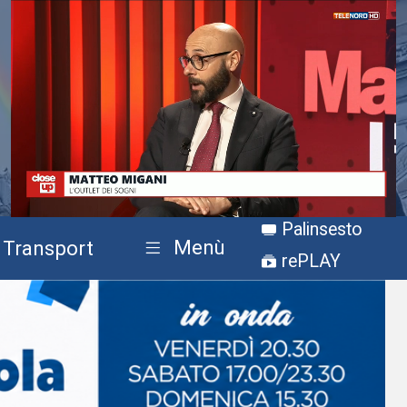
Stream
Unmute
Palinsesto
Type
Menù
Transport
rePLAY