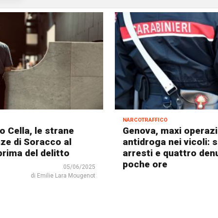
narcotraffico
 Cella, le strane
Genova, maxi operaz
ze di Soracco al
antidroga nei vicoli: s
prima del delitto
arresti e quattro den
poche ore
05/06/2025
di Emilie Lara Mougenot