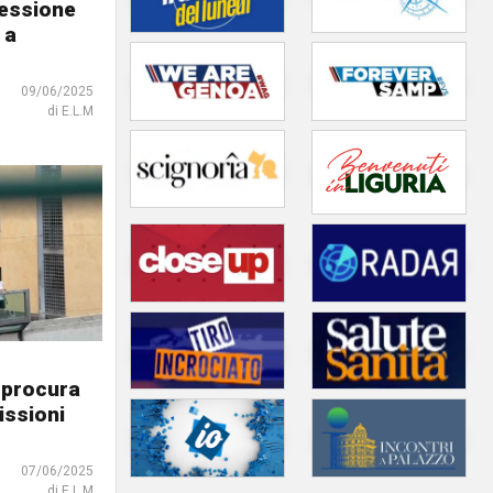
ressione
 a
09/06/2025
di E.L.M
 procura
issioni
07/06/2025
di E.L.M