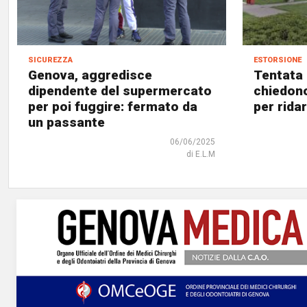
sicurezza
estorsione
Genova, aggredisce
Tentata 
dipendente del supermercato
chiedono
per poi fuggire: fermato da
per ridar
un passante
06/06/2025
di E.L.M