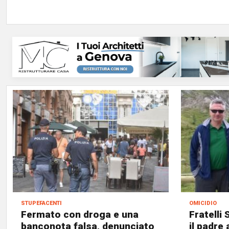
stupefacenti
omicidio
Fermato con droga e una
Fratelli
banconota falsa, denunciato
il padre 