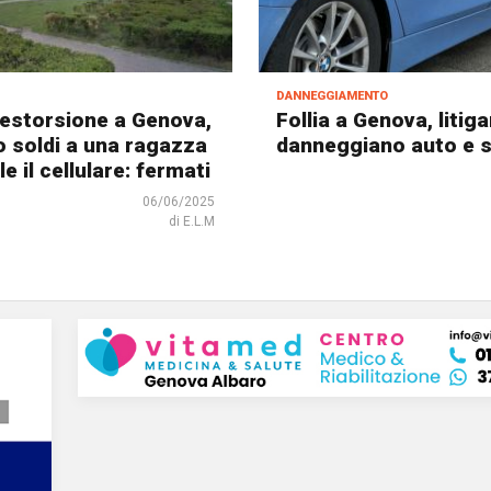
danneggiamento
estorsione a Genova,
Follia a Genova, litig
 soldi a una ragazza
danneggiano auto e 
le il cellulare: fermati
06/06/2025
di E.L.M