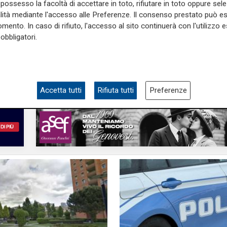
ssuale
penitenziari
possesso la facoltà di accettare in toto, rifiutare in toto oppure sele
revenge porn, chieste
Marassi, presunta vi
alità mediante l'accesso alle Preferenze. Il consenso prestato può 
anni per due giovani
su diciottenne scate
mento. In caso di rifiuto, l'accesso al sito continuerà con l'utilizzo e
 coinvolti nel caso a
disordini: il ministero
obbligatori.
un’inchiesta
06/06/2025
di E.L.M
Accetta tutti
Rifiuta tutti
Preferenze