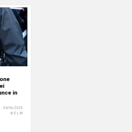
ione
ei
unce in
04/06/2025
di E.L.M