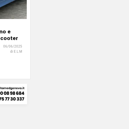
ano e
scooter
06/06/2025
di E.L.M