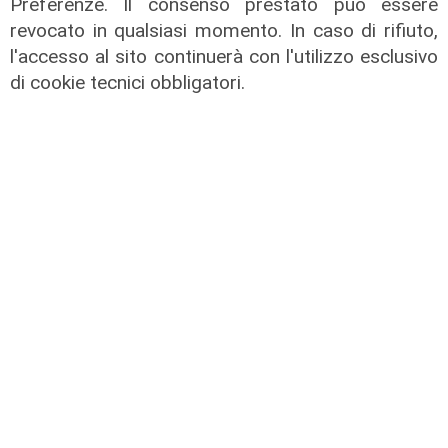
Preferenze. Il consenso prestato può essere
revocato in qualsiasi momento. In caso di rifiuto,
l'accesso al sito continuerà con l'utilizzo esclusivo
di cookie tecnici obbligatori.
la testimonianza
Amt, il sindacalista autista: "In 36
anni quante cose sono cambiate"
22/01/2026
di Anna Li Vigni