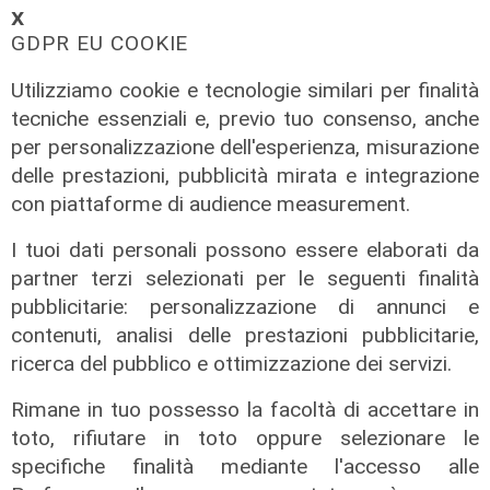
𝗫
GDPR EU COOKIE
la mobilitazione
Foce blindata per il corteo di
Utilizziamo cookie e tecnologie similari per finalità
Genova Antifascista contro
tecniche essenziali e, previo tuo consenso, anche
CasaPound
per personalizzazione dell'esperienza, misurazione
delle prestazioni, pubblicità mirata e integrazione
14/02/2026
di Anna Li Vigni Luca Pandimiglio
con piattaforme di audience measurement.
I tuoi dati personali possono essere elaborati da
partner terzi selezionati per le seguenti finalità
pubblicitarie: personalizzazione di annunci e
contenuti, analisi delle prestazioni pubblicitarie,
ricerca del pubblico e ottimizzazione dei servizi.
Rimane in tuo possesso la facoltà di accettare in
toto, rifiutare in toto oppure selezionare le
specifiche finalità mediante l'accesso alle