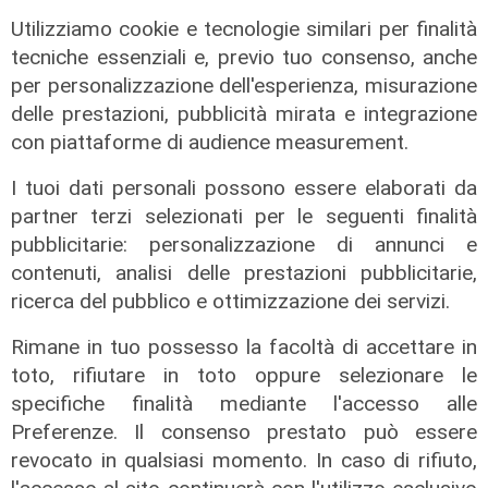
Genova Antifascista contro
Utilizziamo cookie e tecnologie similari per finalità
CasaPound
tecniche essenziali e, previo tuo consenso, anche
14/02/2026
per personalizzazione dell'esperienza, misurazione
di Anna Li Vigni Luca Pandimiglio
delle prestazioni, pubblicità mirata e integrazione
con piattaforme di audience measurement.
I tuoi dati personali possono essere elaborati da
partner terzi selezionati per le seguenti finalità
pubblicitarie: personalizzazione di annunci e
contenuti, analisi delle prestazioni pubblicitarie,
ricerca del pubblico e ottimizzazione dei servizi.
Rimane in tuo possesso la facoltà di accettare in
toto, rifiutare in toto oppure selezionare le
specifiche finalità mediante l'accesso alle
Preferenze. Il consenso prestato può essere
revocato in qualsiasi momento. In caso di rifiuto,