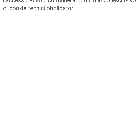
l'accesso al sito continuerà con l'utilizzo esclusivo
di cookie tecnici obbligatori.
la testimonianza
Amt, il sindacalista autista: "In 36
anni quante cose sono cambiate"
22/01/2026
di Anna Li Vigni
Pre partita