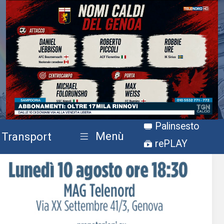
Stream
Unmute
Palinsesto
Type
Menù
Transport
rePLAY