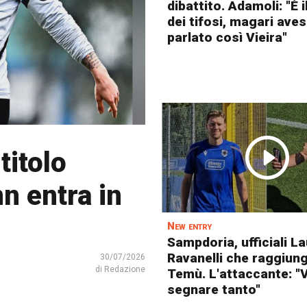
dibattito. Adamoli: "È 
dei tifosi, magari ave
parlato così Vieira"
titolo
n entra in
New entry
Sampdoria, ufficiali La
Ravanelli che raggiun
30/07/2026
di Redazione
Temù. L'attaccante: "
segnare tanto"