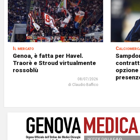
Il mercato
Calciomerc
Genoa, è fatta per Havel.
Sampdori
Traorè e Stroud virtualmente
contrat
rossoblù
opzione 
presenz
08/07/2026
di Claudio Baffico