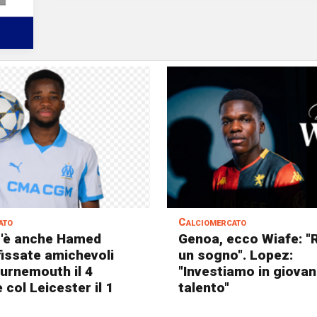
ato
Calciomercato
c'è anche Hamed
Genoa, ecco Wiafe: "
fissate amichevoli
un sogno". Lopez:
ournemouth il 4
"Investiamo in giovani
 col Leicester il 1
talento"