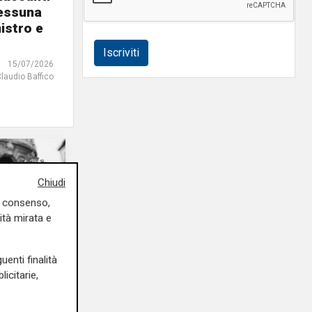
Nessuna
istro e
Iscriviti
15/07/2026
Claudio Baffico
Chiudi
uo consenso,
ità mirata e
uenti finalità
icitarie,