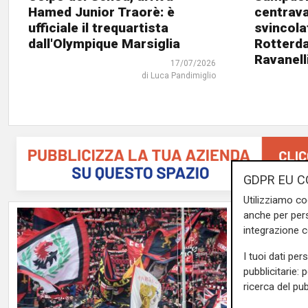
Hamed Junior Traorè: è
centrava
ufficiale il trequartista
svincola
dall'Olympique Marsiglia
Rotterda
Ravanell
17/07/2026
di Luca Pandimiglio
GDPR EU C
Utilizziamo co
anche per pers
integrazione 
I tuoi dati per
pubblicitarie: 
ricerca del pub