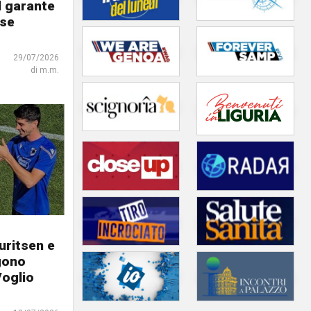
il garante
sse
29/07/2026
di m.m.
uritsen e
gono
Voglio