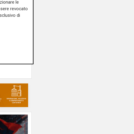
zionare le
essere revocato
sclusivo di
rivo: il
 Moena
ro
10/07/2026
ovanni Porcella