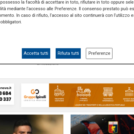
possesso la facoltà di accettare in toto, rifiutare in toto oppure sele
alità mediante l'accesso alle Preferenze. Il consenso prestato può 
mento. In caso di rifiuto, l'accesso al sito continuerà con l'utilizzo e
obbligatori.
to
Rinforzo
ficiale l'arrivo in
Genoa, HJ Traorè in ar
 di Elias Havel: "Farò
classe 2000 salirà a
 per cercare di
nei primi giorni di riti
are l’ambientamento"
Accetta tutti
Rifiuta tutti
Preferenze
di Gi
10/07/2026
di Redazione