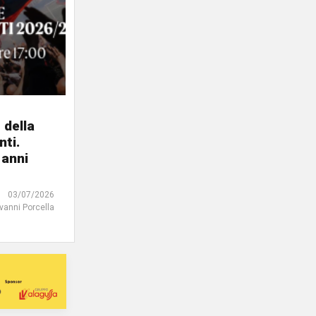
 della
ti.
 anni
03/07/2026
ovanni Porcella