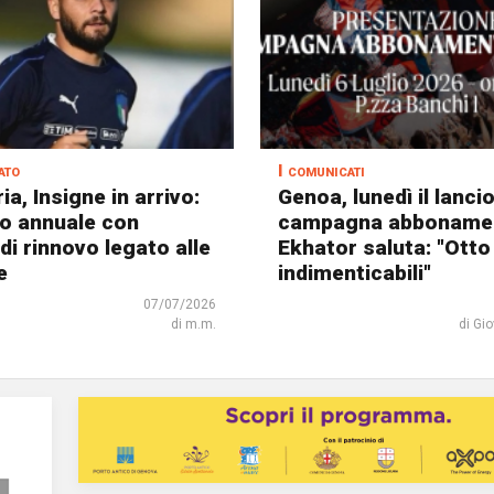
ato
I comunicati
a, Insigne in arrivo:
Genoa, lunedì il lancio
to annuale con
campagna abbonamen
di rinnovo legato alle
Ekhator saluta: "Otto
e
indimenticabili"
07/07/2026
di m.m.
di Gi