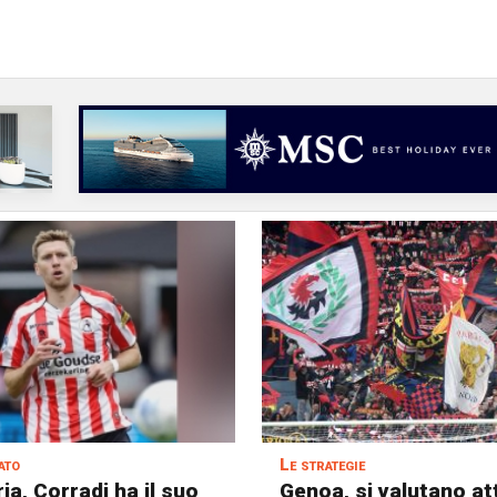
ato
Le strategie
a, Corradi ha il suo
Genoa, si valutano at