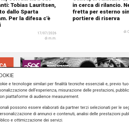
nti: Tobias Lauritsen,
in cerca di rilancio. 
to dallo Sparta
fretta per esterno sin
m. Per la difesa c'è
portiere di riserva
i
di 
17/07/2026
di m.m.
OOKIE
okie e tecnologie similari per finalità tecniche essenziali e, previo t
onalizzazione dell'esperienza, misurazione delle prestazioni, pubblic
con piattaforme di audience measurement.
sonali possono essere elaborati da partner terzi selezionati per le seg
personalizzazione di annunci e contenuti, analisi delle prestazioni pubbl
blico e ottimizzazione dei servizi.