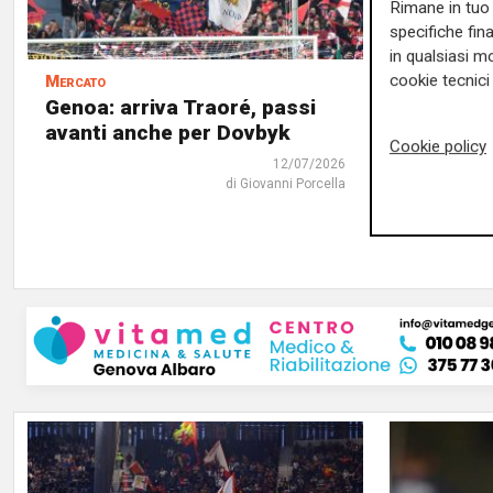
Rimane in tuo 
specifiche fin
in qualsiasi mo
cookie tecnici 
Mercato
Il comunica
Genoa: arriva Traoré, passi
Genoa, uf
avanti anche per Dovbyk
rossoblu
Cookie policy
di tutto
12/07/2026
velocizz
di Giovanni Porcella