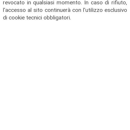
revocato in qualsiasi momento. In caso di rifiuto,
l'accesso al sito continuerà con l'utilizzo esclusivo
di cookie tecnici obbligatori.
Il bilancio
Anaci, Busanelli e
D'Angelo:
"Amministrare un
condominio,
professione che