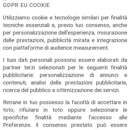
GDPR EU COOKIE
Utilizziamo cookie e tecnologie similari per finalità
tecniche essenziali e, previo tuo consenso, anche
per personalizzazione dell'esperienza, misurazione
Il dato
Prestigio
delle prestazioni, pubblicità mirata e integrazione
Boom dell'export
Dal Sassello al
con piattaforme di audience measurement.
ligure: cresce il
tetto del mondo.
doppio rispetto
La distilleria "Il
I tuoi dati personali possono essere elaborati da
alla media
Signor Camillo" si
partner terzi selezionati per le seguenti finalità
nazionale
impone al "World
pubblicitarie: personalizzazione di annunci e
Whiskies Awards"
09/02/2026
contenuti, analisi delle prestazioni pubblicitarie,
di Redazione
06/02/2026
ricerca del pubblico e ottimizzazione dei servizi.
di R.S.
Rimane in tuo possesso la facoltà di accettare in
toto, rifiutare in toto oppure selezionare le
specifiche finalità mediante l'accesso alle
Preferenze. Il consenso prestato può essere