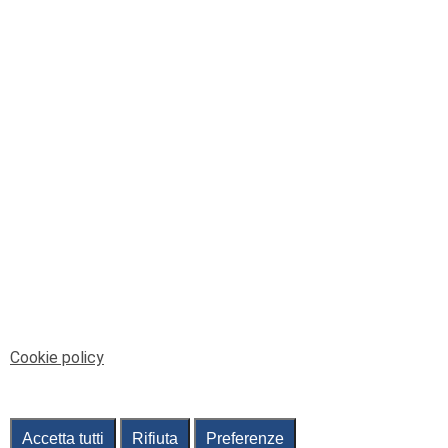
© Telenord Srl
P.IVA e CF: 00945590107 - ISC. REA - GE: 229501
Sede Legale: Via XX Settembre 41/3, 16121 GENOVA
PEC: contabilita@pec.telenord.it
Capitale sociale: 343.598,42 euro i.v.
Tutti i diritti riservati, vietata la copia anche parziale
dei contenuti
pubtelenord@telenord.it
Tel. 010 55 32 701
Informativa della privacy
|
Gestisci consenso
Cookie policy
Accetta tutti
Rifiuta
Preferenze