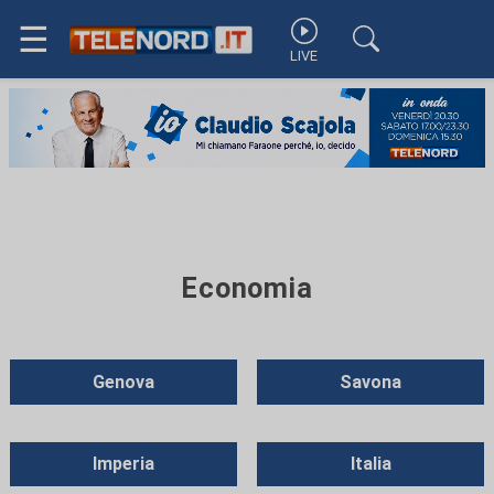
☰
LIVE
Economia
Genova
Savona
Imperia
Italia