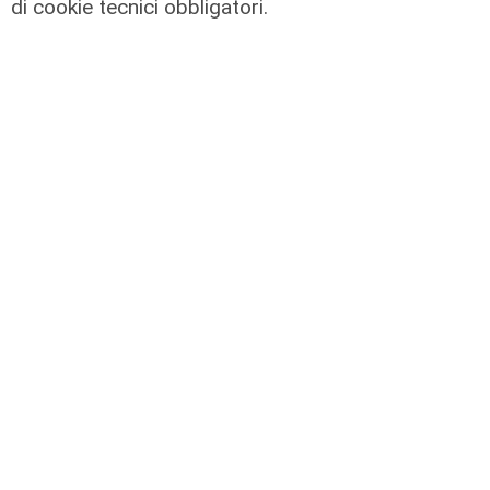
di cookie tecnici obbligatori.
l'operazione
Imperia, nuovo
vertice per
disinnescare la
bomba da 450 chili
ritrovata nel
torrente Argentina
26/04/2022