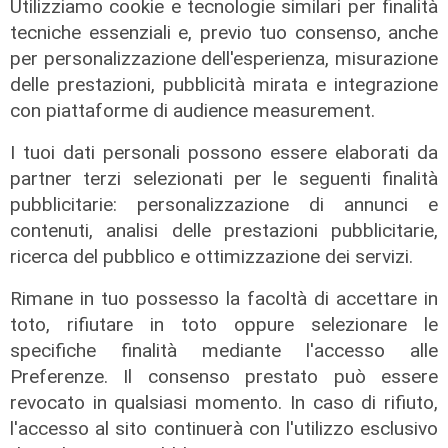
Utilizziamo cookie e tecnologie similari per finalità
tecniche essenziali e, previo tuo consenso, anche
per personalizzazione dell'esperienza, misurazione
Il dramma
il caso
delle prestazioni, pubblicità mirata e integrazione
Imperia,
Imperia, ancora
con piattaforme di audience measurement.
recuperato in
elicotteri militari a
I tuoi dati personali possono essere elaborati da
mare dalla
sorvolare la
capitaneria di
provincia: dubbi
partner terzi selezionati per le seguenti finalità
porto il corpo di
sulla provenienza
pubblicitarie: personalizzazione di annunci e
un uomo
contenuti, analisi delle prestazioni pubblicitarie,
26/04/2022
ricerca del pubblico e ottimizzazione dei servizi.
02/05/2022
di Tiziana Cairati
Rimane in tuo possesso la facoltà di accettare in
toto, rifiutare in toto oppure selezionare le
specifiche finalità mediante l'accesso alle
Preferenze. Il consenso prestato può essere
revocato in qualsiasi momento. In caso di rifiuto,
l'accesso al sito continuerà con l'utilizzo esclusivo