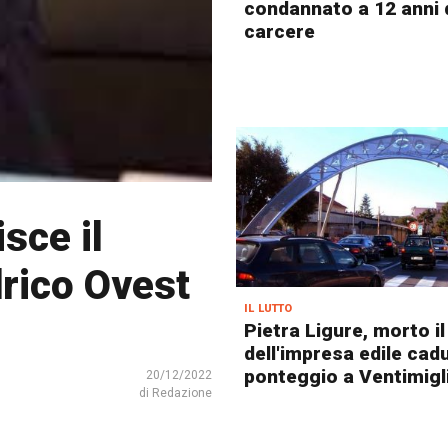
condannato a 12 anni 
carcere
isce il
drico Ovest
il lutto
Pietra Ligure, morto il
dell'impresa edile cad
ponteggio a Ventimigl
20/12/2022
di Redazione