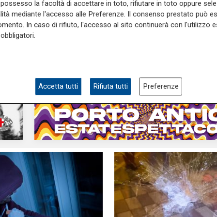
La scoperta
possesso la facoltà di accettare in toto, rifiutare in toto oppure sele
 capriolo rimane
Imperia, cacciava di 
alità mediante l'accesso alle Preferenze. Il consenso prestato può 
to in una rete per
con munizioni e tenev
mento. In caso di rifiuto, l'accesso al sito continuerà con l'utilizzo e
re: dovrà ora subire
gabbia specie protett
obbligatori.
azione di una zampa
arrestato bracconier
09/12/2022
di Redazione
Accetta tutti
Rifiuta tutti
Preferenze