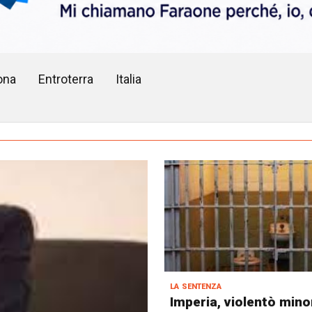
ona
Entroterra
Italia
la sentenza
Imperia, violentò mino