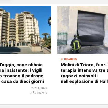
il bilancio
Taggia, cane abbaia
Molini di Triora, fuori
a insistente: i vigili
terapia intensiva tre 
o trovano il padrone
ragazzi coinvolti
 casa da dieci giorni
nell'esplosione di Ha
27/11/2022
di Redazione