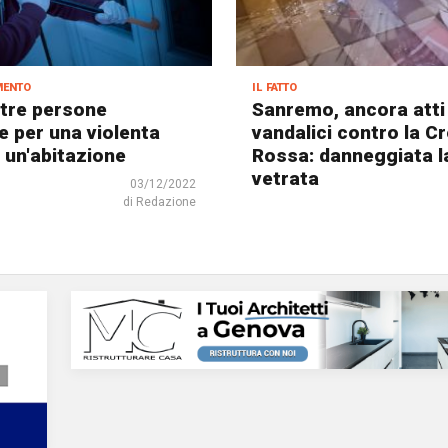
mento
il fatto
 tre persone
Sanremo, ancora atti
e per una violenta
vandalici contro la C
n un'abitazione
Rossa: danneggiata l
vetrata
03/12/2022
di Redazione