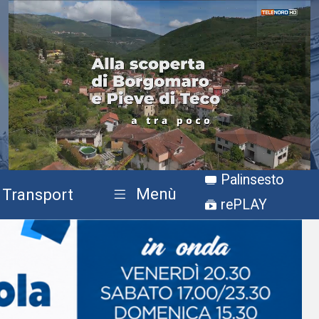
Stream
Unmute
Palinsesto
Type
Menù
Transport
rePLAY