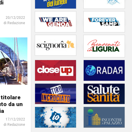
di
20/12/2022
di Redazione
 titolare
uto da un
ia
17/12/2022
di Redazione