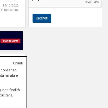
14/12/2022
di Redazione
Iscriviti
Chiudi
uo consenso,
ità mirata e
uenti finalità
icitarie,