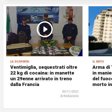
la scoperta
il fatto
Ventimiglia, sequestrati oltre
Arma di 
22 kg di cocaina: in manette
in manier
un 29enne arrivato in treno
del fuoc
dalla Francia
morto in
30/11/2022
di Redazione