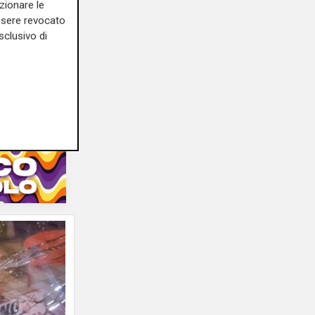
zionare le
notte
essere revocato
a in
sclusivo di
e:
e
07/12/2022
di Redazione