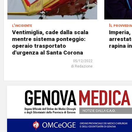
l'incidente
Il provvedi
Ventimiglia, cade dalla scala
Imperia,
mentre sistema ponteggio:
arrestat
operaio trasportato
rapina i
d'urgenza al Santa Corona
05/12/2022
di Redazione