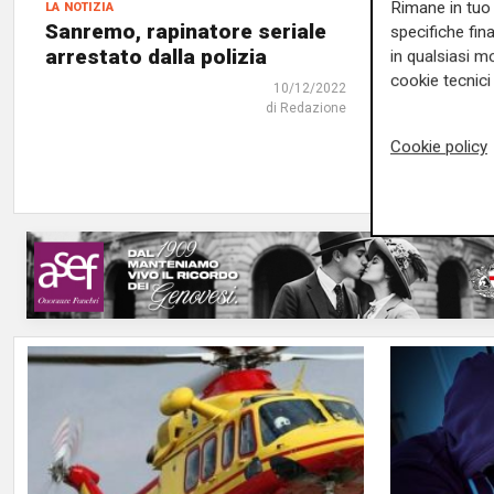
la notizia
L'incidente
Rimane in tuo 
Sanremo, rapinatore seriale
Imperia,
specifiche fin
arrestato dalla polizia
incastra
in qualsiasi mo
dodici o
cookie tecnici 
10/12/2022
l'amput
di Redazione
Cookie policy