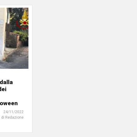
 dalla
dei
lloween
24/11/2022
di Redazione