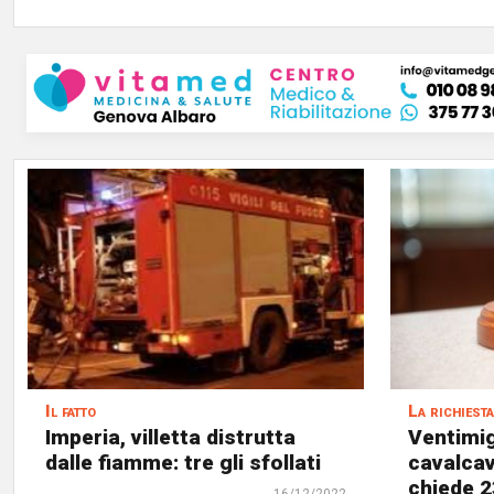
Il fatto
La richiest
Imperia, villetta distrutta
Ventimig
dalle fiamme: tre gli sfollati
cavalcav
chiede 2
16/12/2022