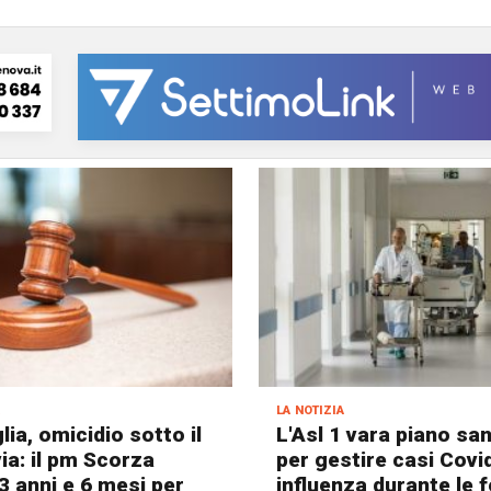
a
la notizia
lia, omicidio sotto il
L'Asl 1 vara piano san
ia: il pm Scorza
per gestire casi Covi
3 anni e 6 mesi per
influenza durante le f