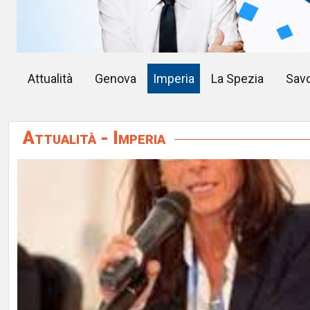
Attualità
Genova
Imperia
La Spezia
Sav
Attualità - Imperia