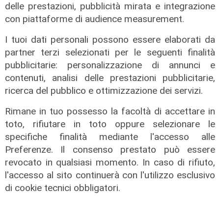
delle prestazioni, pubblicità mirata e integrazione
con piattaforme di audience measurement.
I tuoi dati personali possono essere elaborati da
partner terzi selezionati per le seguenti finalità
pubblicitarie: personalizzazione di annunci e
Rinnovo
contenuti, analisi delle prestazioni pubblicitarie,
"Non siamo solo organizzatori di
ricerca del pubblico e ottimizzazione dei servizi.
eventi": i CIV di Genova chiedono
più spazio nelle scelte per la città
Rimane in tuo possesso la facoltà di accettare in
06/08/2026
toto, rifiutare in toto oppure selezionare le
di F.S.
specifiche finalità mediante l'accesso alle
Preferenze. Il consenso prestato può essere
revocato in qualsiasi momento. In caso di rifiuto,
l'accesso al sito continuerà con l'utilizzo esclusivo
di cookie tecnici obbligatori.