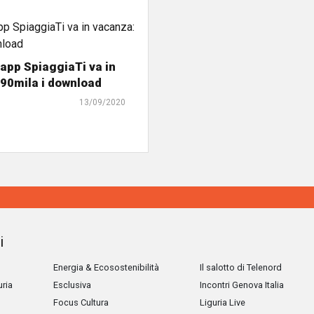
'app SpiaggiaTi va in
90mila i download
13/09/2020
i
Energia & Ecosostenibilità
Il salotto di Telenord
uria
Esclusiva
Incontri Genova Italia
Focus Cultura
Liguria Live