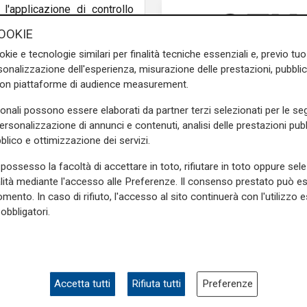
'applicazione di controllo
rmative covid. Novità per la
OOKIE
 pagamento
quali escursioni
okie e tecnologie similari per finalità tecniche essenziali e, previo t
ola per i bambini, noleggio
onalizzazione dell'esperienza, misurazione delle prestazioni, pubblic
 igienici.
con piattaforme di audience measurement.
nistratore di Mediaterraneo
sonali possono essere elaborati da partner terzi selezionati per le seg
o sostenibile e di qualità.
personalizzazione di annunci e contenuti, analisi delle prestazioni pubbl
prima risposta concreta di
blico e ottimizzazione dei servizi.
possesso la facoltà di accettare in toto, rifiutare in toto oppure sele
e sulla Liguria seguiteci sul
alità mediante l'accesso alle Preferenze. Il consenso prestato può 
e
e su
Facebook
.
mento. In caso di rifiuto, l'accesso al sito continuerà con l'utilizzo e
obbligatori.
numero chiuso
disponibilità
Accetta tutti
Rifiuta tutti
Preferenze