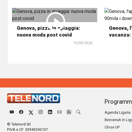
Genova, pizza in spiaggia:
Genova, l
nuova moda post covid
vacanza: 
10/08/2020
Programm
Agenda Liguria
Benvenuti in Lig
© Telenord Srl
Close UP
P.IVA e CF: 00945590107