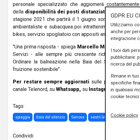
personale specializzato che aggiornerà costantemente l
della
disponibilità dei posti distanziati
in base alle no
GDPR EU C
stagione 2021 che partirà il 1 giugno sono
i servizi a
Utilizziamo co
ambientaliste e subacquea poi intrattenimento e doposcu
anche per pers
bikes, servizio spogliatoio con appositi armadietti e servizi
integrazione 
"Una prima risposta - spiega
Marcello Massucco
- ammi
I tuoi dati per
Servizi - alle sempre più crescente richieste di turism
pubblicitarie: 
Ordinare la balneazione nella Baia del Silenzio è una 
ricerca del pub
fruizione sostenibile".
Rimane in tuo 
Per restare sempre aggiornati
sulle principali notizi
specifiche fin
canale Telenord, su
Whatsapp,
su
Instagram
,
su
Youtub
in qualsiasi mo
cookie tecnici 
Tags:
Cookie policy
spiaggia
Baia del silenzio
Genova
sestri levante
Liguria
Condividi: