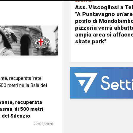
Le novità
Ass. Viscogliosi a Te
"A Puntavagno un'area
posto di Mondobimbo
pizzeria verrà abbatt
ampia area si affacc
skate park"
vante, recuperata
tasma' di 500 metri
 del Silenzio
22/02/2020