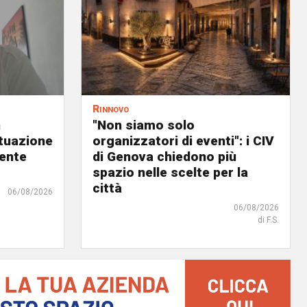
Rinnovo
n
"Non siamo solo
ituazione
organizzatori di eventi": i CIV
dente
di Genova chiedono più
spazio nelle scelte per la
città
06/08/2026
06/08/2026
di F.S.