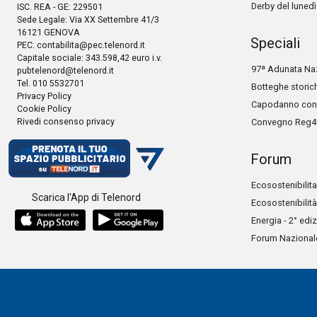
Derby del lunedì
ISC. REA - GE: 229501
Sede Legale: Via XX Settembre 41/3
16121 GENOVA
Speciali
PEC:
contabilita@pec.telenord.it
Capitale sociale: 343.598,42 euro i.v.
97ª Adunata Naz
pubtelenord@telenord.it
Tel. 010 5532701
Botteghe storic
Privacy Policy
Capodanno con 
Cookie Policy
Rivedi consenso privacy
Convegno Reg4
Forum
Ecosostenibilita
Scarica l'App di Telenord
Ecosostenibilità
Energia - 2° edi
Forum Nazionale 