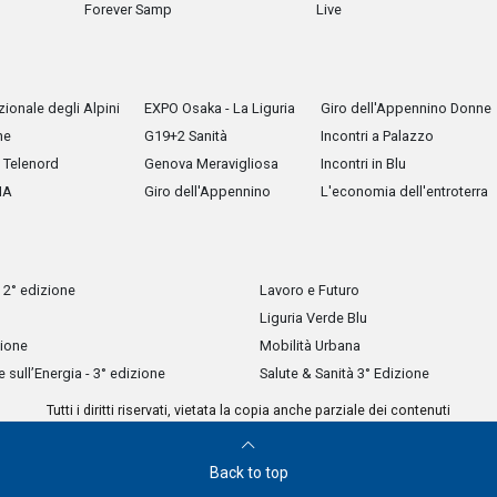
Forever Samp
Live
ionale degli Alpini
EXPO Osaka - La Liguria
Giro dell'Appennino Donne
he
G19+2 Sanità
Incontri a Palazzo
Telenord
Genova Meravigliosa
Incontri in Blu
IA
Giro dell'Appennino
L'economia dell'entroterra
 2° edizione
Lavoro e Futuro
Liguria Verde Blu
zione
Mobilità Urbana
sull’Energia - 3° edizione
Salute & Sanità 3° Edizione
Tutti i diritti riservati, vietata la copia anche parziale dei contenuti
Back to top