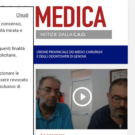
Chiudi
uo consenso,
ità mirata e
uenti finalità
icitarie,
zionare le
essere revocato
sclusivo di