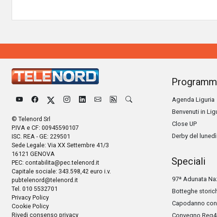
Programm
Agenda Liguria
Benvenuti in Lig
© Telenord Srl
Close UP
P.IVA e CF: 00945590107
Derby del lunedì
ISC. REA - GE: 229501
Sede Legale: Via XX Settembre 41/3
16121 GENOVA
Speciali
PEC:
contabilita@pec.telenord.it
Capitale sociale: 343.598,42 euro i.v.
97ª Adunata Naz
pubtelenord@telenord.it
Tel. 010 5532701
Botteghe storic
Privacy Policy
Capodanno con 
Cookie Policy
Rivedi consenso privacy
Convegno Reg4