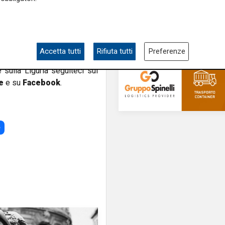
 aggiunto Scajola - Abbiamo
agevolazioni per la L
d oggi non c'è nessun tavolo
l ministro Garavaglia e ho
erno sostenga quello che il
Accetta tutti
Rifiuta tutti
Preferenze
e sulla Liguria seguiteci sul
e
e su
Facebook
.
e