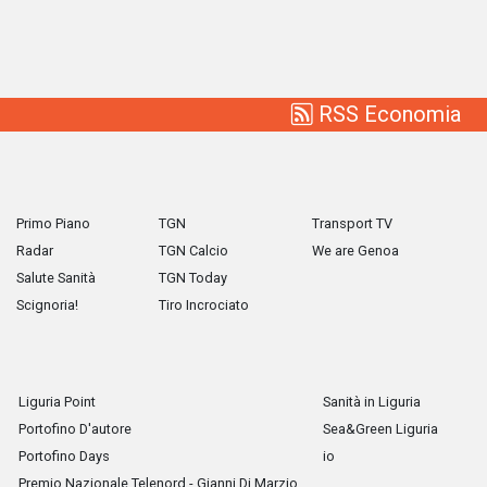
RSS Economia
Primo Piano
TGN
Transport TV
Radar
TGN Calcio
We are Genoa
Salute Sanità
TGN Today
Scignoria!
Tiro Incrociato
Liguria Point
Sanità in Liguria
Portofino D'autore
Sea&Green Liguria
Portofino Days
io
Premio Nazionale Telenord - Gianni Di Marzio