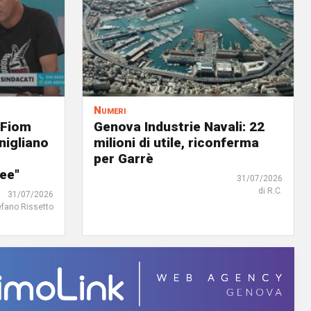
Numeri
 Fiom
Genova Industrie Navali: 22
nigliano
milioni di utile, riconferma
per Garrè
ree"
31/07/2026
di R.C.
31/07/2026
efano Rissetto