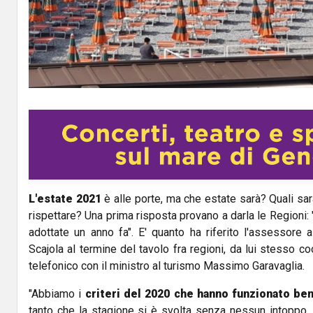
l
a
y
V
i
d
L'estate 2021
è alle porte, ma che estate sarà? Quali s
e
rispettare? Una prima risposta provano a darla le Regioni:
o
adottate un anno fa". E' quanto ha riferito l'assessore
Scajola al termine del tavolo fra regioni, da lui stesso co
telefonico con il ministro al turismo Massimo Garavaglia.
"Abbiamo i
criteri del 2020 che hanno funzionato be
tanto che la stagione si è svolta senza nessun intoppo.