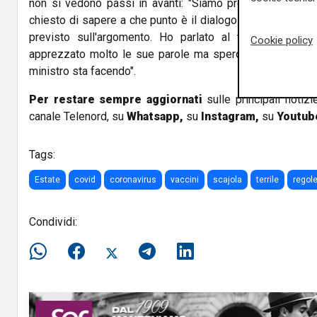
non si vedono passi in avanti: "Siamo preoccupati - ha
chiesto di sapere a che punto è il dialogo con L'UE ma a
previsto sull'argomento. Ho parlato al telefono con i
Cookie policy
apprezzato molto le sue parole ma spero che ora il gov
ministro sta facendo".
Per restare sempre aggiornati
sulle principali notizi
canale Telenord, su
Whatsapp,
su
Instagram
,
su
Youtub
Tags:
Estate
covid
coronavirus
vaccini
scajola
terrile
regol
Condividi: