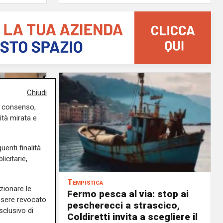
Chiudi
uo consenso,
ità mirata e
uenti finalità
icitarie,
Tempistica
zionare le
Fermo pesca al via: stop ai
essere revocato
ilioni di
pescherecci a strascico,
sclusivo di
Coldiretti invita a scegliere il