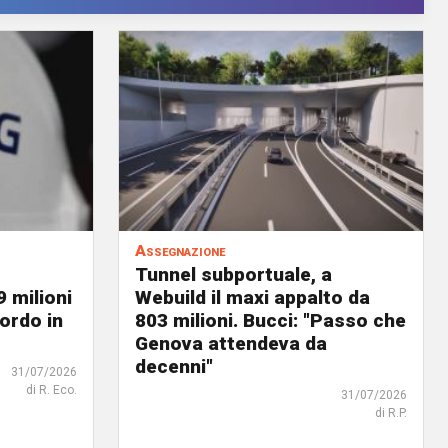
Assegnazione
Tunnel subportuale, a
9 milioni
Webuild il maxi appalto da
ordo in
803 milioni. Bucci: "Passo che
Genova attendeva da
decenni"
31/07/2026
di R. Eco.
31/07/2026
di R.P.