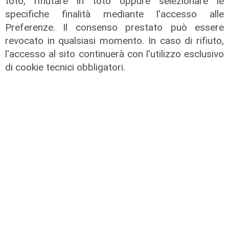
toto, rifiutare in toto oppure selezionare le
specifiche finalità mediante l'accesso alle
Preferenze. Il consenso prestato può essere
revocato in qualsiasi momento. In caso di rifiuto,
L'intervista
I dati
l'accesso al sito continuerà con l'utilizzo esclusivo
Rixi a Telenord:
Sicurezza stradale
di cookie tecnici obbligatori.
“Infrastrutture più
UE 2025:
resilienti e
diminuiscono i
manutenzione
morti, ma restano
costante per non
sfide significative
isolare la Liguria”
24/03/2026
di Redazione
27/03/2026
di Luca Pandimiglio