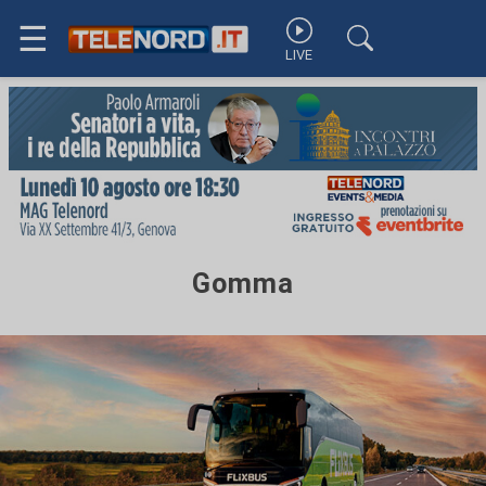
☰
LIVE
Gomma