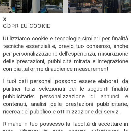
𝗫
GDPR EU COOKIE
Il progetto
Il provvedimento
Utilizziamo cookie e tecnologie similari per finalità
Torino guida
Trasporto
tecniche essenziali e, previo tuo consenso, anche
l’innovazione: si
pubblico, il
per personalizzazione dell'esperienza, misurazione
chiude la
Piemonte approva
delle prestazioni, pubblicità mirata e integrazione
sperimentazione
il protocollo per
con piattaforme di audience measurement.
della navetta
tutelare i
autonoma
lavoratori
I tuoi dati personali possono essere elaborati da
AuToMove
01/04/2026
partner terzi selezionati per le seguenti finalità
di Redazione
03/04/2026
pubblicitarie: personalizzazione di annunci e
di Redazione
contenuti, analisi delle prestazioni pubblicitarie,
ricerca del pubblico e ottimizzazione dei servizi.
Rimane in tuo possesso la facoltà di accettare in