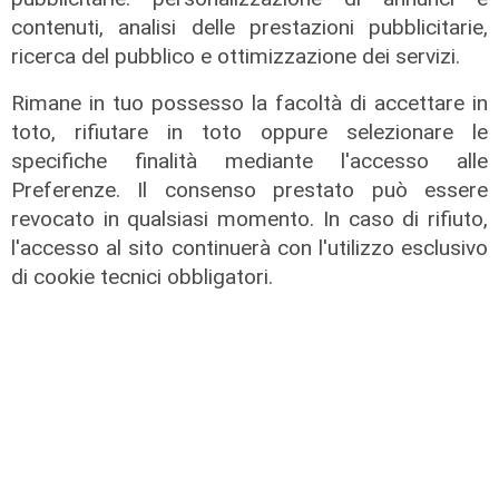
contenuti, analisi delle prestazioni pubblicitarie,
ricerca del pubblico e ottimizzazione dei servizi.
Rimane in tuo possesso la facoltà di accettare in
toto, rifiutare in toto oppure selezionare le
specifiche finalità mediante l'accesso alle
Al Museo Galata
Preferenze. Il consenso prestato può essere
'Camalli 1946-2026: la nostra
revocato in qualsiasi momento. In caso di rifiuto,
storia': prorogata fino al 31 agosto
l'accesso al sito continuerà con l'utilizzo esclusivo
la mostra sugli 80 anni della CULMV
di cookie tecnici obbligatori.
03/08/2026
di F.S.