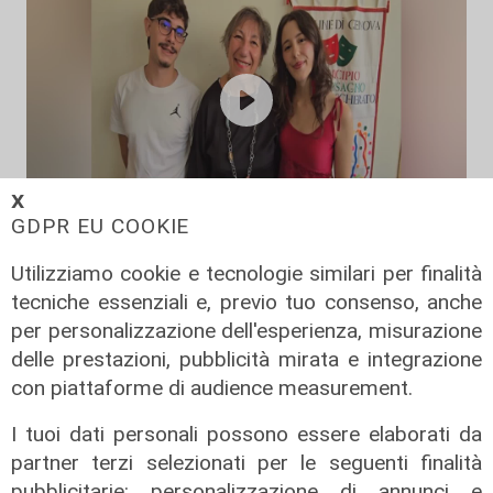
𝗫
GDPR EU COOKIE
La rassegna
Utilizziamo cookie e tecnologie similari per finalità
Arte Nomade: la Media Valbisagno
tecniche essenziali e, previo tuo consenso, anche
esalta le qualità di giovani artisti
per personalizzazione dell'esperienza, misurazione
04/08/2026
delle prestazioni, pubblicità mirata e integrazione
con piattaforme di audience measurement.
I tuoi dati personali possono essere elaborati da
partner terzi selezionati per le seguenti finalità
pubblicitarie: personalizzazione di annunci e