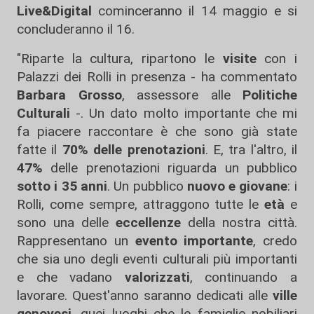
Live&Digital
cominceranno il 14 maggio e si
concluderanno il 16.
"Riparte la cultura, ripartono le
visite
con i
Palazzi dei Rolli in presenza - ha commentato
Barbara Grosso
, assessore alle
Politiche
Culturali
-. Un dato molto importante che mi
fa piacere raccontare è che sono già state
fatte il
70% delle prenotazioni
. E, tra l'altro, il
47%
delle prenotazioni riguarda un pubblico
sotto i 35 anni
. Un pubblico
nuovo e giovane
: i
Rolli, come sempre, attraggono tutte le
età
e
sono una delle
eccellenze
della nostra città.
Rappresentano un
evento importante
, credo
che sia uno degli eventi culturali più importanti
e che vadano
valorizzati
, continuando a
lavorare. Quest'anno saranno dedicati alle
ville
genovesi
, quei luoghi che le famiglie nobiliari