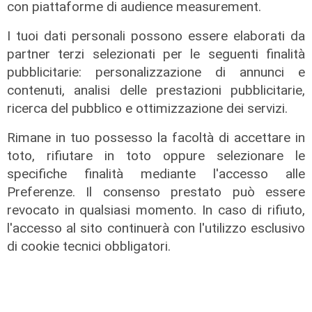
con piattaforme di audience measurement.
09/08/2026
di F.S.
I tuoi dati personali possono essere elaborati da
partner terzi selezionati per le seguenti finalità
pubblicitarie: personalizzazione di annunci e
contenuti, analisi delle prestazioni pubblicitarie,
ricerca del pubblico e ottimizzazione dei servizi.
Rimane in tuo possesso la facoltà di accettare in
toto, rifiutare in toto oppure selezionare le
specifiche finalità mediante l'accesso alle
Preferenze. Il consenso prestato può essere
revocato in qualsiasi momento. In caso di rifiuto,
l'accesso al sito continuerà con l'utilizzo esclusivo
Addio
di cookie tecnici obbligatori.
Mondo della musica in lutto, è
morto Francesco Guccini
06/08/2026
di F.S.