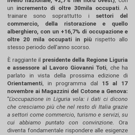
livello nazionale; +2,7% nel nord ovest)
, con
un
incremento di oltre 30mila occupati
. A
trainare sono soprattutto i
settori del
commercio, della ristorazione e quello
alberghiero, con un +16,7% di occupazione e
oltre 20 mila occupati in più
rispetto allo
stesso periodo dell'anno scorso.
È raggiante il
presidente della Regione Liguria
e assessore al Lavoro
Giovanni Toti
, che ha
parlato in vista della prossima edizione di
Orientamenti
, in programma dal
15 al 17
novembre ai Magazzini del Cotone a Genova:
"
L'occupazione in Liguria vola: i dati ci dicono
che cresciamo più che nel resto di Italia grazie
a settori come commercio, turismo e servizi, su
cui abbiamo puntato con convinzione.
Ora
diventa fondamentale rispondere alle esigenze