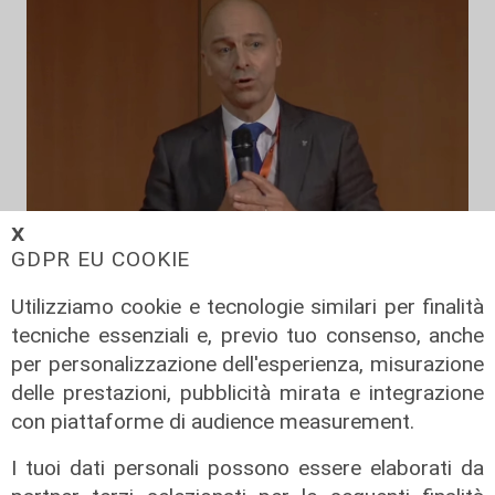
𝗫
GDPR EU COOKIE
Orientamenti, il rettore Delfino:
Utilizziamo cookie e tecnologie similari per finalità
"Oggi Genova diventa capitale della
tecniche essenziali e, previo tuo consenso, anche
cultura e della formazione"
per personalizzazione dell'esperienza, misurazione
16/11/2021
delle prestazioni, pubblicità mirata e integrazione
con piattaforme di audience measurement.
I tuoi dati personali possono essere elaborati da