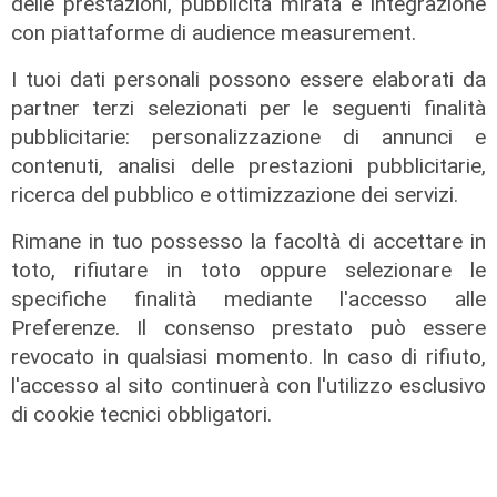
delle prestazioni, pubblicità mirata e integrazione
con piattaforme di audience measurement.
I tuoi dati personali possono essere elaborati da
partner terzi selezionati per le seguenti finalità
pubblicitarie: personalizzazione di annunci e
L'esclusiva
contenuti, analisi delle prestazioni pubblicitarie,
Bordilli (Lega): "Favorevole alle
ricerca del pubblico e ottimizzazione dei servizi.
norme anti - maranza. Cpr
necessario per aumentare i
Rimane in tuo possesso la facoltà di accettare in
rimpatri"
toto, rifiutare in toto oppure selezionare le
specifiche finalità mediante l'accesso alle
05/08/2026
Preferenze. Il consenso prestato può essere
revocato in qualsiasi momento. In caso di rifiuto,
l'accesso al sito continuerà con l'utilizzo esclusivo
di cookie tecnici obbligatori.