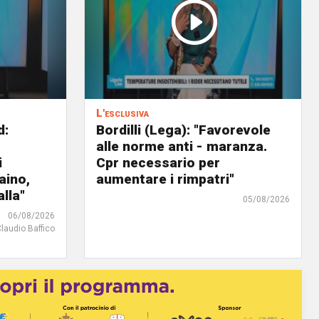
L'esclusiva
d:
Bordilli (Lega): "Favorevole
alle norme anti - maranza.
i
Cpr necessario per
aino,
aumentare i rimpatri"
lla"
05/08/2026
06/08/2026
Claudio Baffico