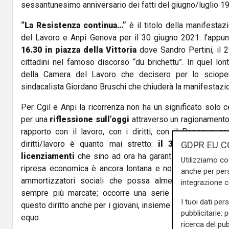
sessantunesimo anniversario dei fatti del giugno/luglio 1
“La Resistenza continua…”
è il titolo della manifesta
del Lavoro e Anpi Genova per il 30 giugno 2021: l’appu
16.30 in piazza della Vittoria
dove Sandro Pertini, il 2
cittadini nel famoso discorso “du brichettu”. In quel lo
della Camera del Lavoro che decisero per lo scioper
sindacalista Giordano Bruschi che chiuderà la manifestazio
Per Cgil e Anpi la ricorrenza non ha un significato solo c
per una
riflessione sull’oggi
attraverso un ragionamento
rapporto con il lavoro, con i diritti, con il Paese e con
diritti/lavoro è quanto mai stretto:
il 30 giugno infa
GDPR EU C
licenziamenti
che sino ad ora ha garantito il reddito a 
Utilizziamo co
ripresa economica è ancora lontana e non si è arrivati a
anche per pers
ammortizzatori sociali che possa almeno mitigare con
integrazione 
sempre più marcate; occorre una serie riforma pension
I tuoi dati per
questo diritto anche per i giovani, insieme a quella fisca
pubblicitarie: 
equo.
ricerca del pub