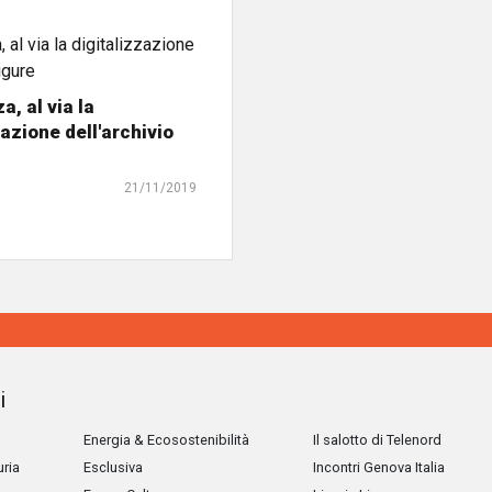
a, al via la
zazione dell'archivio
21/11/2019
i
Energia & Ecosostenibilità
Il salotto di Telenord
uria
Esclusiva
Incontri Genova Italia