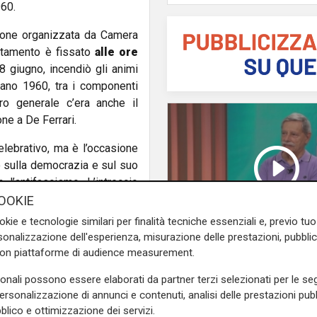
960.
zione organizzata da Camera
ntamento è fissato
alle ore
8 giugno, incendiò gli animi
ntano 1960, tra i componenti
o generale c’era anche il
ne a De Ferrari.
elebrativo, ma è l’occasione
 sulla democrazia e sul suo
 l’antifascismo. L’intreccio
tti scade il blocco dei
OOKIE
molte famiglie. Purtroppo la
okie e tecnologie similari per finalità tecniche essenziali e, previo t
d un concreta riforma degli
onalizzazione dell'esperienza, misurazione delle prestazioni, pubblic
dizioni di diseguaglianza
con piattaforme di audience measurement.
L'analisi
istica che renda esigibile
Claudio Montaldo: "P
sonali possono essere elaborati da partner terzi selezionati per le seg
le che renda questo Paese più
punti d'incontro e cris
personalizzazione di annunci e contenuti, analisi delle prestazioni pubbl
famiglia, ma si cerca 
blico e ottimizzazione dei servizi.