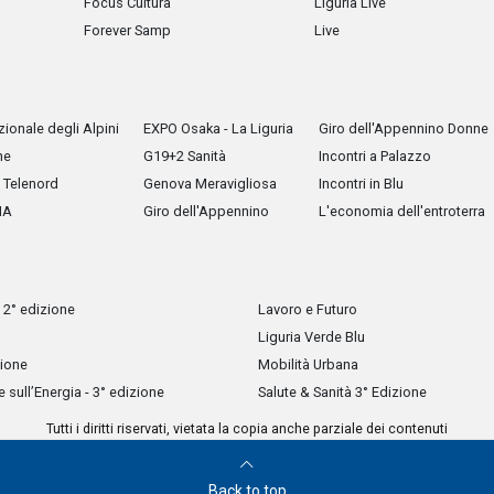
Focus Cultura
Liguria Live
Forever Samp
Live
ionale degli Alpini
EXPO Osaka - La Liguria
Giro dell'Appennino Donne
he
G19+2 Sanità
Incontri a Palazzo
Telenord
Genova Meravigliosa
Incontri in Blu
IA
Giro dell'Appennino
L'economia dell'entroterra
 2° edizione
Lavoro e Futuro
Liguria Verde Blu
zione
Mobilità Urbana
sull’Energia - 3° edizione
Salute & Sanità 3° Edizione
Tutti i diritti riservati, vietata la copia anche parziale dei contenuti
Back to top