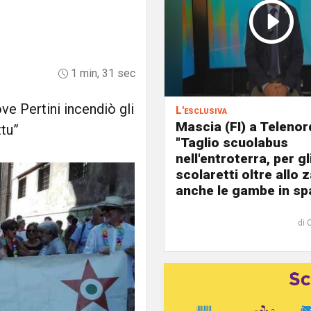
1 min, 31 sec
ove Pertini incendiò gli
L'esclusiva
Mascia (FI) a Telenor
ttu”
"Taglio scuolabus
nell'entroterra, per gl
scolaretti oltre allo z
anche le gambe in spa
di 