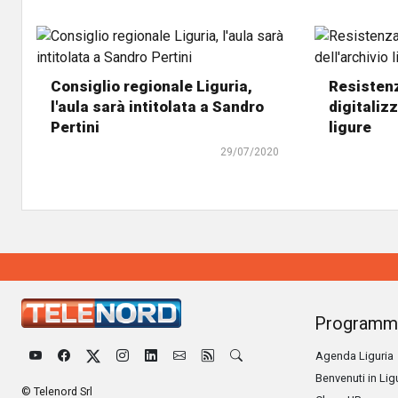
Consiglio regionale Liguria,
Resistenz
l'aula sarà intitolata a Sandro
digitaliz
Pertini
ligure
29/07/2020
Programm
Agenda Liguria
Benvenuti in Lig
© Telenord Srl