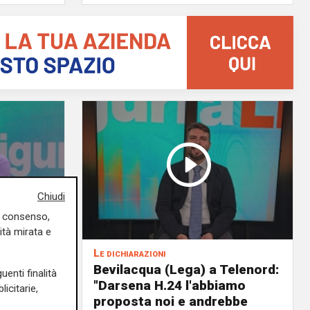
Chiudi
uo consenso,
ità mirata e
Le dichiarazioni
ochi
Bevilacqua (Lega) a Telenord:
uenti finalità
i della
"Darsena H.24 l'abbiamo
icitarie,
il
proposta noi e andrebbe