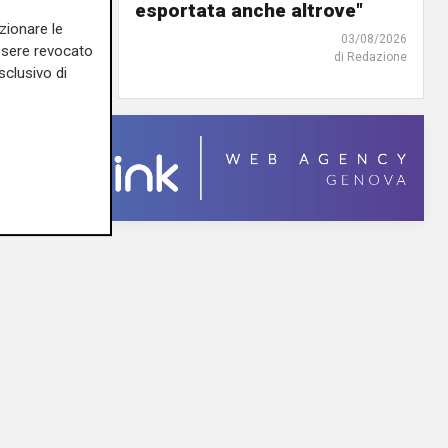
o"
esportata anche altrove"
zionare le
03/08/2026
03/08/2026
essere revocato
di Redazione
di Redazione
sclusivo di