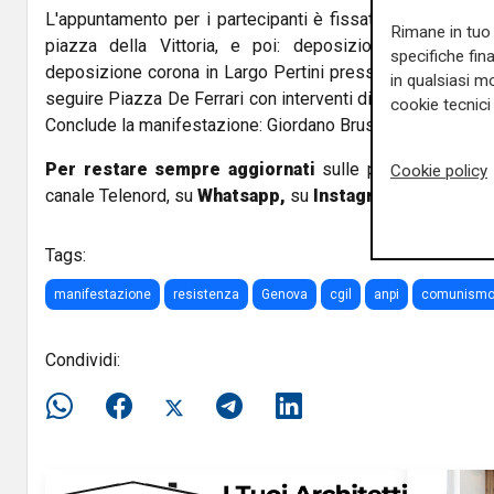
L'appuntamento per i partecipanti è fissato alle ore 16,
Rimane in tuo 
piazza della Vittoria, e poi: deposizione corone so
specifiche fin
deposizione corona in Largo Pertini presso la targa comm
in qualsiasi mo
seguire Piazza De Ferrari con interventi di lavoratrici e lavo
cookie tecnici 
Conclude la manifestazione: Giordano Bruschi, il partigiano
Per restare sempre aggiornati
sulle principali notizi
Cookie policy
canale Telenord, su
Whatsapp,
su
Instagram
,
su
Youtub
Tags:
manifestazione
resistenza
Genova
cgil
anpi
comunism
Condividi: