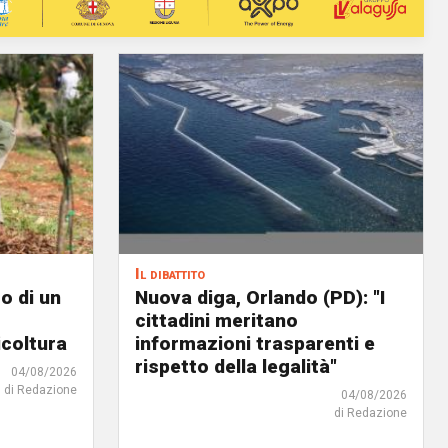
Il dibattito
o di un
Nuova diga, Orlando (PD): "I
cittadini meritano
icoltura
informazioni trasparenti e
rispetto della legalità"
04/08/2026
di Redazione
04/08/2026
di Redazione