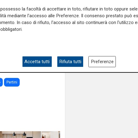
nemico nell'immigrat
30 di mercoledì 30 Giugno in
possesso la facoltà di accettare in toto, rifiutare in toto oppure sele
tto il Ponte Monumentale,
alità mediante l'accesso alle Preferenze. Il consenso prestato può 
emorativa che lo ricorda. A
mento. In caso di rifiuto, l'accesso al sito continuerà con l'utilizzo e
ratori, studenti, Cgil e Anpi.
obbligatori.
 Giotto.
e sulla Liguria seguiteci sul
e
e su
Facebook
.
Accetta tutti
Rifiuta tutti
Preferenze
o
Pertini