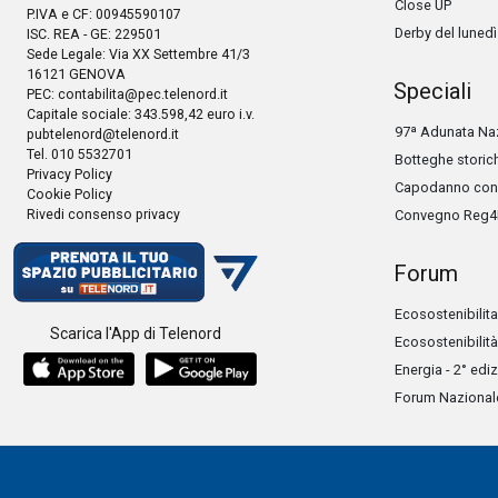
Close UP
P.IVA e CF: 00945590107
Derby del lunedì
ISC. REA - GE: 229501
Sede Legale: Via XX Settembre 41/3
16121 GENOVA
Speciali
PEC:
contabilita@pec.telenord.it
Capitale sociale: 343.598,42 euro i.v.
97ª Adunata Naz
pubtelenord@telenord.it
Tel. 010 5532701
Botteghe storic
Privacy Policy
Capodanno con 
Cookie Policy
Rivedi consenso privacy
Convegno Reg4
Forum
Ecosostenibilita
Scarica l'App di Telenord
Ecosostenibilità
Energia - 2° edi
Forum Nazionale 