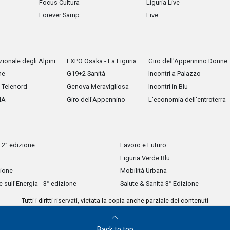
Focus Cultura
Liguria Live
Forever Samp
Live
ionale degli Alpini
EXPO Osaka - La Liguria
Giro dell'Appennino Donne
he
G19+2 Sanità
Incontri a Palazzo
Telenord
Genova Meravigliosa
Incontri in Blu
IA
Giro dell'Appennino
L'economia dell'entroterra
 2° edizione
Lavoro e Futuro
Liguria Verde Blu
zione
Mobilità Urbana
sull’Energia - 3° edizione
Salute & Sanità 3° Edizione
Tutti i diritti riservati, vietata la copia anche parziale dei contenuti
Back to top