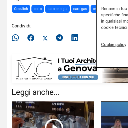
Rimane in tuo 
Cosulich
porto
caro energia
caro gas
crisi
specifiche fin
in qualsiasi mo
Condividi:
cookie tecnici 
Cookie policy
Leggi anche...