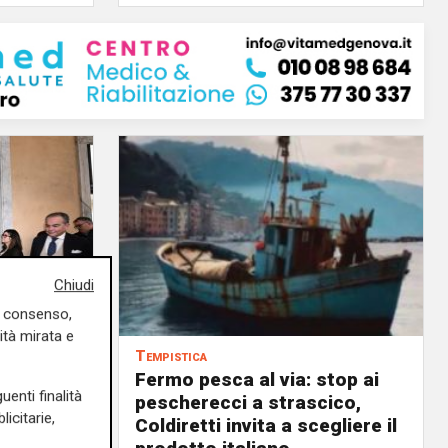
Chiudi
uo consenso,
ità mirata e
Tempistica
Fermo pesca al via: stop ai
uenti finalità
ilioni di
pescherecci a strascico,
icitarie,
Coldiretti invita a scegliere il