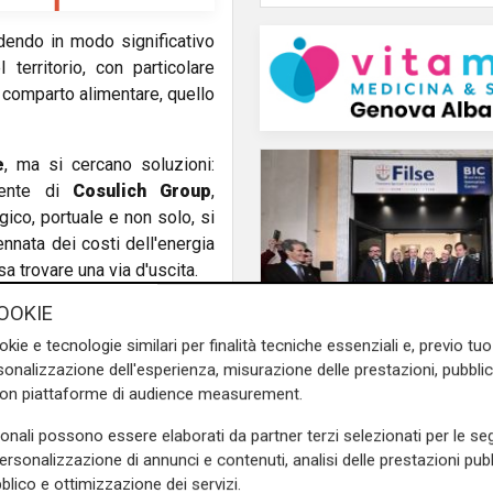
idendo in modo significativo
 territorio, con particolare
il comparto alimentare, quello
e
, ma si cercano soluzioni:
idente di
Cosulich Group
,
ico, portuale e non solo, si
ennata dei costi dell'energia
a trovare una via d'uscita.
OOKIE
okie e tecnologie similari per finalità tecniche essenziali e, previo t
onalizzazione dell'esperienza, misurazione delle prestazioni, pubblic
Numeri
con piattaforme di audience measurement.
e sulla Liguria seguiteci sul
Filse chiude il 2025 in
e
e su
Facebook
.
sonali possono essere elaborati da partner terzi selezionati per le seg
crescita: gestiti 559 m
personalizzazione di annunci e contenuti, analisi delle prestazioni pubbl
euro e 132 milioni di
blico e ottimizzazione dei servizi.