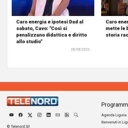
Caro energia e ipotesi Dad al
Caro ener
sabato, Cavo: "Così si
mette le b
penalizzano didattica e diritto
storia ra
allo studio"
28/08/2022
Programm
Agenda Liguria
Benvenuti in Lig
© Telenord Srl