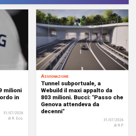
Assegnazione
Tunnel subportuale, a
9 milioni
Webuild il maxi appalto da
ordo in
803 milioni. Bucci: "Passo che
Genova attendeva da
decenni"
31/07/2026
di R. Eco.
31/07/2026
di R.P.