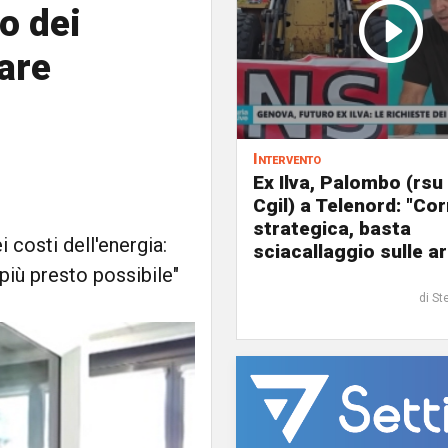
o dei
iare
Intervento
Ex Ilva, Palombo (rsu
Cgil) a Telenord: "Cor
strategica, basta
 costi dell'energia:
sciacallaggio sulle a
più presto possibile"
di St