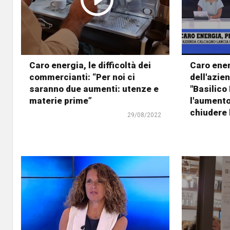
Caro energia, le difficoltà dei
Caro ener
commercianti: “Per noi ci
dell'azie
saranno due aumenti: utenze e
"Basilico
materie prime”
l'aumento
chiudere 
29/08/2022