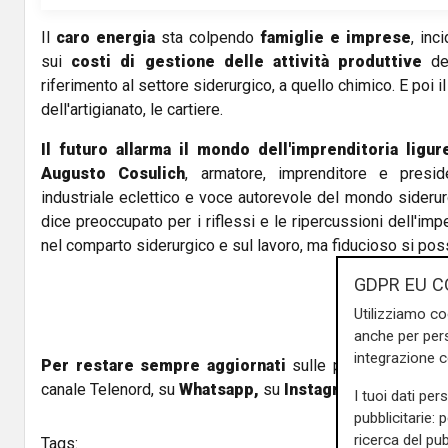
o
Il
caro energia
sta colpendo
famiglie e imprese
, inc
sui
costi di gestione delle attività produttive
del
riferimento al settore siderurgico, a quello chimico. E poi 
dell'artigianato, le cartiere.
Il futuro allarma il mondo dell'imprenditoria ligur
Augusto Cosulich
, armatore, imprenditore e pres
industriale eclettico e voce autorevole del mondo siderurg
dice preoccupato per i riflessi e le ripercussioni dell'imp
nel comparto siderurgico e sul lavoro, ma fiducioso si poss
GDPR EU C
Utilizziamo co
anche per pers
integrazione 
Per restare sempre aggiornati
sulle principali notizi
canale Telenord, su
Whatsapp,
su
Instagram
,
su
Youtub
I tuoi dati per
pubblicitarie: 
ricerca del pub
Tags: