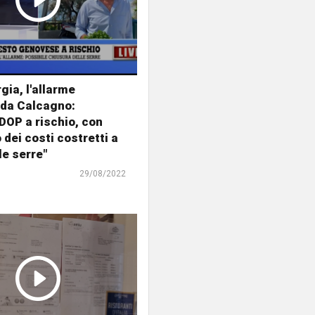
gia, l'allarme
nda Calcagno:
 DOP a rischio, con
 dei costi costretti a
le serre"
29/08/2022