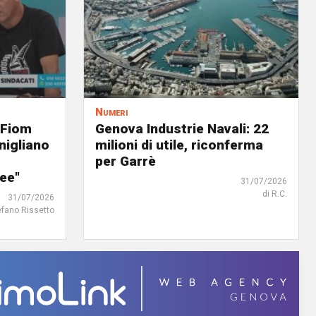
Numeri
 Fiom
Genova Industrie Navali: 22
nigliano
milioni di utile, riconferma
per Garrè
ree"
31/07/2026
di R.C.
31/07/2026
efano Rissetto