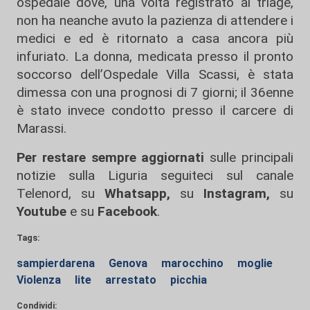
ospedale dove, una volta registrato al triage,
non ha neanche avuto la pazienza di attendere i
medici e ed è ritornato a casa ancora più
infuriato. La donna, medicata presso il pronto
soccorso dell’Ospedale Villa Scassi, è stata
dimessa con una prognosi di 7 giorni; il 36enne
è stato invece condotto presso il carcere di
Marassi.
Per restare sempre aggiornati
sulle principali
notizie sulla Liguria seguiteci sul canale
Telenord, su
Whatsapp,
su
Instagram
,
su
Youtube
e su
Facebook
.
Tags:
sampierdarena
Genova
marocchino
moglie
Violenza
lite
arrestato
picchia
Condividi: