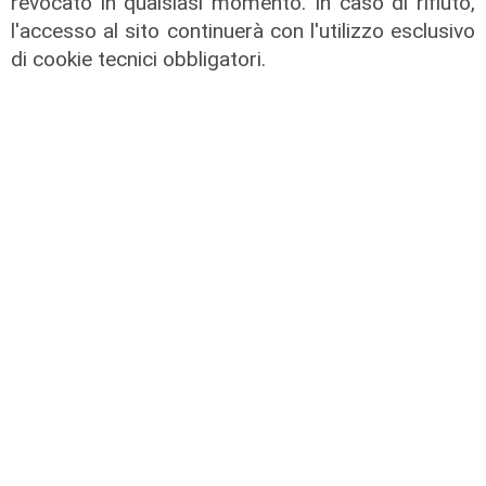
revocato in qualsiasi momento. In caso di rifiuto,
l'accesso al sito continuerà con l'utilizzo esclusivo
di cookie tecnici obbligatori.
Le temperature
Genova, caldo torrido: bollino rosso
anche lunedì
08/08/2026
di c.b.