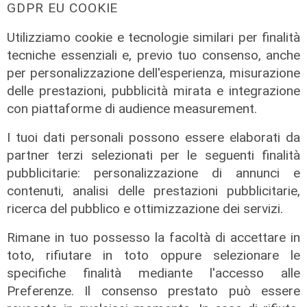
GDPR EU COOKIE
Utilizziamo cookie e tecnologie similari per finalità
tecniche essenziali e, previo tuo consenso, anche
Le dichiarazioni
per personalizzazione dell'esperienza, misurazione
Sicurezza a Genova: il SIAP auspica
delle prestazioni, pubblicità mirata e integrazione
che l’incontro tra il Ministro
con piattaforme di audience measurement.
Piantedosi e la Sindaca Salis riporti
I tuoi dati personali possono essere elaborati da
il tema nell’alveo corretto dei Patti
partner terzi selezionati per le seguenti finalità
per la
pubblicitarie: personalizzazione di annunci e
08/08/2026
contenuti, analisi delle prestazioni pubblicitarie,
di Redazione
ricerca del pubblico e ottimizzazione dei servizi.
Rimane in tuo possesso la facoltà di accettare in
toto, rifiutare in toto oppure selezionare le
specifiche finalità mediante l'accesso alle
Preferenze. Il consenso prestato può essere