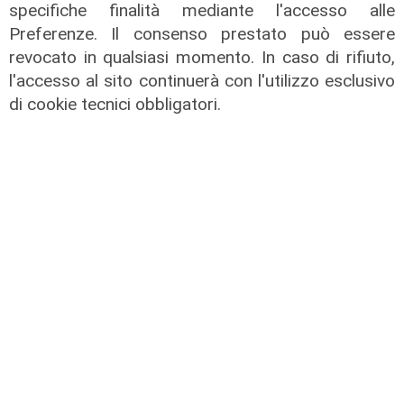
specifiche finalità mediante l'accesso alle
Preferenze. Il consenso prestato può essere
revocato in qualsiasi momento. In caso di rifiuto,
l'accesso al sito continuerà con l'utilizzo esclusivo
di cookie tecnici obbligatori.
Le dichiarazioni
Sicurezza a Genova: il SIAP auspica
che l’incontro tra il Ministro
Piantedosi e la Sindaca Salis riporti
il tema nell’alveo corretto dei Patti
per la
08/08/2026
di Redazione