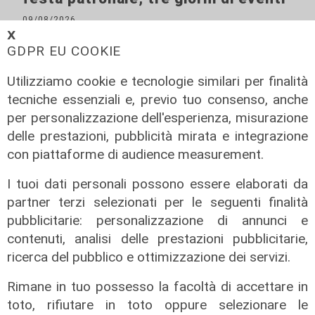
09/08/2026
di Redazione
𝗫
GDPR EU COOKIE
Utilizziamo cookie e tecnologie similari per finalità
tecniche essenziali e, previo tuo consenso, anche
per personalizzazione dell'esperienza, misurazione
delle prestazioni, pubblicità mirata e integrazione
con piattaforme di audience measurement.
I tuoi dati personali possono essere elaborati da
partner terzi selezionati per le seguenti finalità
pubblicitarie: personalizzazione di annunci e
Il rapporto
contenuti, analisi delle prestazioni pubblicitarie,
Scajola: "Io e Bucci? Al governatore
ricerca del pubblico e ottimizzazione dei servizi.
ho promesso che gli sarei stato
sempre vicino. Con il mio consiglio"
Rimane in tuo possesso la facoltà di accettare in
09/08/2026
toto, rifiutare in toto oppure selezionare le
di Redazione