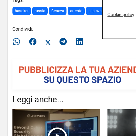
Tags:
hascker
russia
Genova
arresto
criptovalute
online
Cookie policy
Condividi:
Leggi anche...