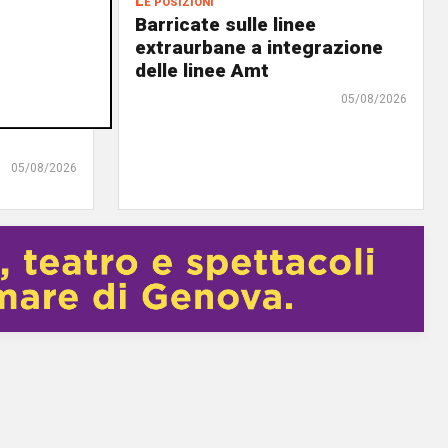
Le posizioni
lenord:
Barricate sulle linee
 cani al
extraurbane a integrazione
 2. La
delle linee Amt
uta,
05/08/2026
erà su
05/08/2026