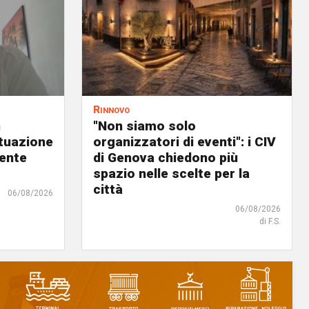
Rinnovo
n
"Non siamo solo
ituazione
organizzatori di eventi": i CIV
dente
di Genova chiedono più
spazio nelle scelte per la
città
06/08/2026
06/08/2026
di F.S.