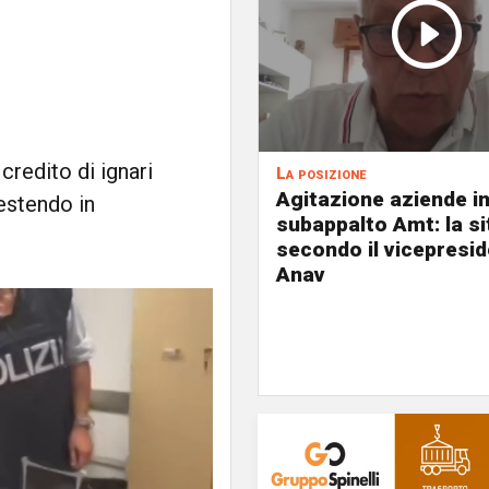
credito di ignari
La posizione
Agitazione aziende i
estendo in
subappalto Amt: la s
secondo il vicepresi
Anav