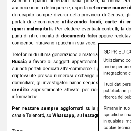
Secondo quanto accertato dalla polizia, la donna era 
associazione a delinquere e, esperta nel
creare nuove i
di recapito sempre diversi della provincia di Genova, gl
portali di e-commerce
utilizzando fondi, carte di c
ignari malcapitati.
Per eludere eventuali controlli, la 
punti di ritiro munita di
documenti falsi
oppure reclutav
compenso, ritiravano i pacchi in sua vece.
GDPR EU C
Telefonini di ultima generazione e materiale elettronico di 
Utilizziamo co
Russia
, a favore di soggetti appartenenti all'organizzaz
anche per pers
sui noti portali dedicati all'e-commerce. I proventi erano poi
integrazione 
criptovalute presso numerosi exchange internazionali. Ne
domiciliare, gli investigatori hanno sequestrato numerosi
I tuoi dati per
credito
appositamente attivate per riciclare i proventi 
pubblicitarie: 
informatiche.
ricerca del pub
Rimane in tuo 
Per restare sempre aggiornati
sulle principali notizi
specifiche fin
canale Telenord, su
Whatsapp,
su
Instagram
,
su
Youtub
in qualsiasi mo
cookie tecnici 