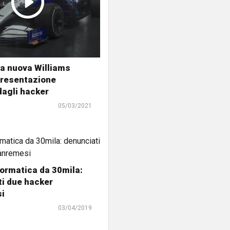
la nuova Williams
presentazione
dagli hacker
05/03/2021
formatica da 30mila:
i due hacker
i
03/04/2019