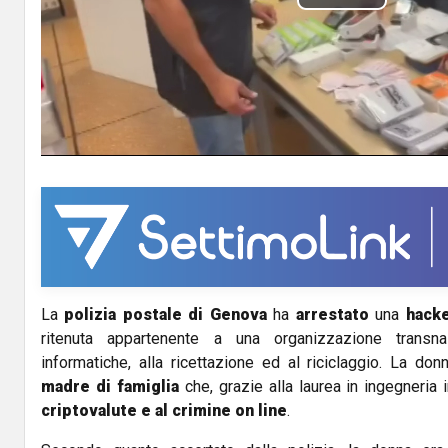
P
l
a
y
V
i
d
La
polizia postale di Genova
ha
arrestato
una
hacke
e
ritenuta appartenente a una organizzazione transna
o
informatiche, alla ricettazione ed al riciclaggio. La don
madre di famiglia
che, grazie alla laurea in ingegneria 
criptovalute
e al crimine on line
.