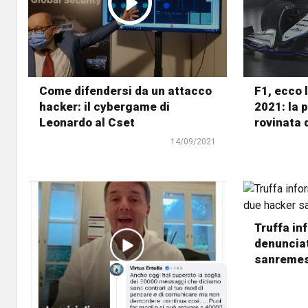
Come difendersi da un attacco
F1, ecco 
hacker: il cybergame di
2021: la 
Leonardo al Cset
rovinata 
14/09/2021
Truffa in
denunciat
sanremes