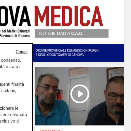
Chiudi
uo consenso,
ità mirata e
uenti finalità
icitarie,
zionare le
essere revocato
sclusivo di