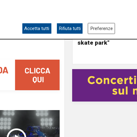
Le novità
Ass. Viscogliosi a Te
"A Puntavagno un'area
posto di Mondobimbo
pizzeria verrà abbatt
Accetta tutti
Rifiuta tutti
Preferenze
ampia area si affacc
skate park"