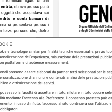
il terminale ligure di una
dentità
, ritirava presso punti
i oggetti che acquistava sui
redito e conti bancari di
donna si presentava presso i
a terze persone che, dietro
OOKIE
altissima qualità,
spediti in
okie e tecnologie similari per finalità tecniche essenziali e, previo t
ione oppure messi in vendita
onalizzazione dell'esperienza, misurazione delle prestazioni, pubblic
 riciclati tramite acquisti di
con piattaforme di audience measurement.
l corso della perquisizione
pos e centinaia di carte di
sonali possono essere elaborati da partner terzi selezionati per le seg
derivanti da truffe e frodi
personalizzazione di annunci e contenuti, analisi delle prestazioni pubbl
blico e ottimizzazione dei servizi.
possesso la facoltà di accettare in toto, rifiutare in toto oppure sele
e sulla Liguria seguiteci sul
alità mediante l'accesso alle Preferenze. Il consenso prestato può 
e
e su
Facebook
.
mento. In caso di rifiuto, l'accesso al sito continuerà con l'utilizzo e
obbligatori.