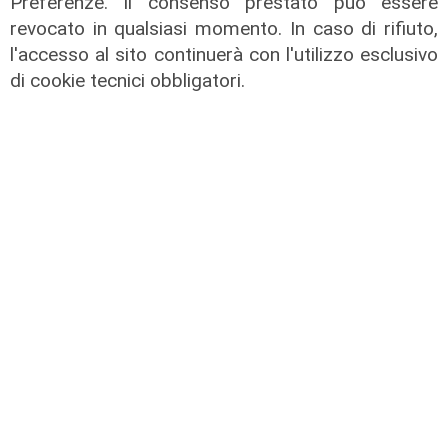
Preferenze. Il consenso prestato può essere
04/08/2026
revocato in qualsiasi momento. In caso di rifiuto,
di Claudio Baffico
l'accesso al sito continuerà con l'utilizzo esclusivo
di cookie tecnici obbligatori.
Verso gli Europei
Euro 2032, ora è ufficiale: fra i 16
stadi candidati c'è anche il 'Ferraris'
di Genova
04/08/2026
di Redazione Sport