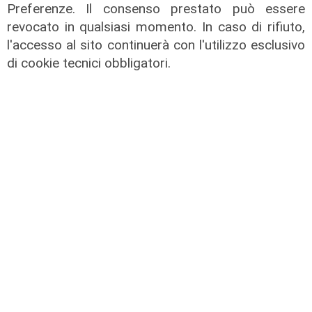
Preferenze. Il consenso prestato può essere
revocato in qualsiasi momento. In caso di rifiuto,
l'accesso al sito continuerà con l'utilizzo esclusivo
di cookie tecnici obbligatori.
Le temperature
Genova, caldo torrido: bollino rosso
anche lunedì
08/08/2026
di c.b.