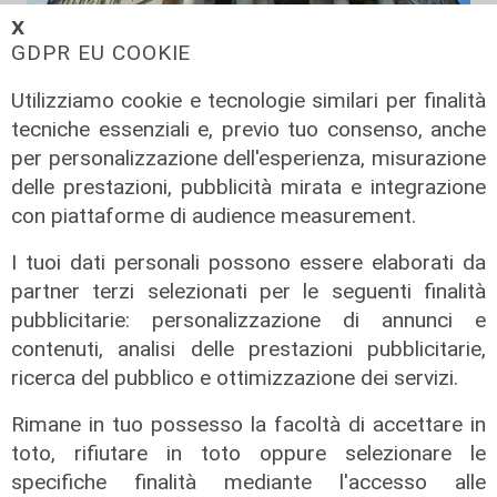
𝗫
GDPR EU COOKIE
Utilizziamo cookie e tecnologie similari per finalità
tecniche essenziali e, previo tuo consenso, anche
per personalizzazione dell'esperienza, misurazione
Le dichiarazioni
delle prestazioni, pubblicità mirata e integrazione
Sicurezza a Genova: il SIAP auspica
con piattaforme di audience measurement.
che l’incontro tra il Ministro
I tuoi dati personali possono essere elaborati da
Piantedosi e la Sindaca Salis riporti
partner terzi selezionati per le seguenti finalità
il tema nell’alveo corretto dei Patti
pubblicitarie: personalizzazione di annunci e
per la
contenuti, analisi delle prestazioni pubblicitarie,
08/08/2026
ricerca del pubblico e ottimizzazione dei servizi.
di Redazione
Rimane in tuo possesso la facoltà di accettare in
toto, rifiutare in toto oppure selezionare le
specifiche finalità mediante l'accesso alle