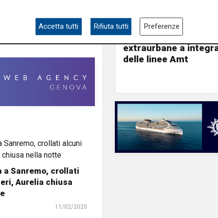
Le posizioni
Accetta tutti
Rifiuta tutti
Preferenze
Barricate sulle linee
extraurbane a integr
delle linee Amt
a Sanremo, crollati
beri, Aurelia chiusa
te
11/02/2020