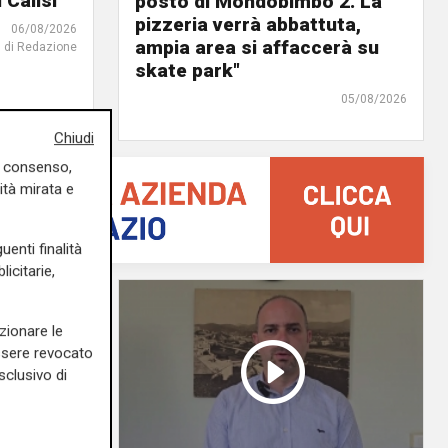
 Calisi
posto di Mondobimbo 2. La
pizzeria verrà abbattuta,
06/08/2026
ampia area si affaccerà su
di Redazione
skate park"
05/08/2026
Chiudi
uo consenso,
ità mirata e
uenti finalità
icitarie,
zionare le
essere revocato
sclusivo di