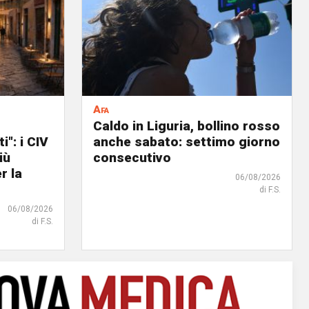
Afa
Caldo in Liguria, bollino rosso
i": i CIV
anche sabato: settimo giorno
iù
consecutivo
r la
06/08/2026
di F.S.
06/08/2026
di F.S.