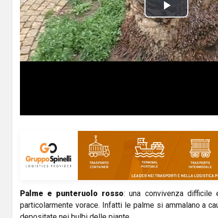
P
l
a
y
V
i
d
e
o
Palme e punteruolo rosso
: una convivenza difficil
particolarmente vorace. Infatti le palme si ammalano a c
depositate nei bulbi delle piante.