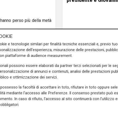
presidente è Giovanni
i, hanno perso più della metà
OOKIE
" e al posto delle palme le
 causa ormai conosciuta è un
okie e tecnologie similari per finalità tecniche essenziali e, previo t
ta.
onalizzazione dell'esperienza, misurazione delle prestazioni, pubblic
con piattaforme di audience measurement.
 uno dei simboli del nostro
sonali possono essere elaborati da partner terzi selezionati per le seg
Riviera di Pegli
.
personalizzazione di annunci e contenuti, analisi delle prestazioni pubbl
e sulla Liguria seguiteci sul
blico e ottimizzazione dei servizi.
e
e su
Facebook
.
possesso la facoltà di accettare in toto, rifiutare in toto oppure sele
alità mediante l'accesso alle Preferenze. Il consenso prestato può 
mento. In caso di rifiuto, l'accesso al sito continuerà con l'utilizzo e
obbligatori.
eri
piante