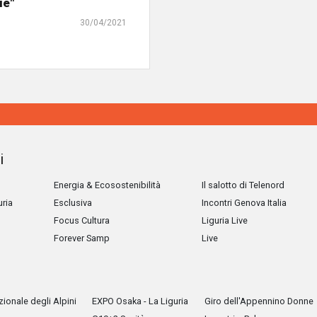
ie"
30/04/2021
i
Energia & Ecosostenibilità
Il salotto di Telenord
uria
Esclusiva
Incontri Genova Italia
Focus Cultura
Liguria Live
Forever Samp
Live
ionale degli Alpini
EXPO Osaka - La Liguria
Giro dell'Appennino Donne