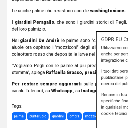
Le uniche palme che resistono sono le
washingtoniane.
I
giardini Peragallo
, che sono i giardini storici di Pegl
del loro palmizio.
GDPR EU C
Nei
giardini De Andrè
le palme sono "cadute come birill
aiuole ora ospitano i "mozziconi" degli alberi malati. La
Utilizziamo co
coleottero rosso che deposita le larve nel bulbo della pian
anche per pers
integrazione 
"Vogliamo Pegli con le palme al più presto". La palma è
I tuoi dati per
stemma", spiega
Raffaella Grasso, presidente del CIV 
pubblicitarie: 
Per restare sempre aggiornati
sulle principali notizi
ricerca del pub
canale Telenord, su
Whatsapp,
su
Instagram
,
su
Youtub
Rimane in tuo 
specifiche fin
Tags:
in qualsiasi mo
cookie tecnici 
palma
punteruolo
giardini
ombra
mozzicone
verde
alb