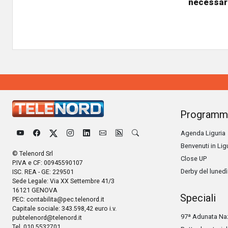
necessar
Programm
Agenda Liguria
Benvenuti in Lig
© Telenord Srl
Close UP
P.IVA e CF: 00945590107
Derby del lunedì
ISC. REA - GE: 229501
Sede Legale: Via XX Settembre 41/3
16121 GENOVA
Speciali
PEC:
contabilita@pec.telenord.it
Capitale sociale: 343.598,42 euro i.v.
97ª Adunata Naz
pubtelenord@telenord.it
Tel. 010 5532701