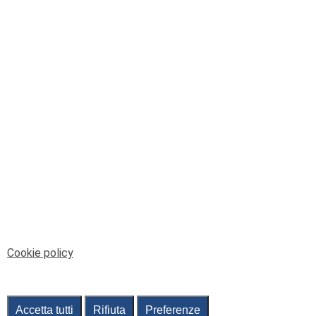
© Telenord Srl
P.IVA e CF: 00945590107 - ISC. REA - GE: 229501
Sede Legale: Via XX Settembre 41/3, 16121 GENOVA
PEC: contabilita@pec.telenord.it
Capitale sociale: 343.598,42 euro i.v.
Tutti i diritti riservati, vietata la copia anche parziale
dei contenuti
pubtelenord@telenord.it
Tel. 010 55 32 701
Informativa della privacy
|
Gestisci consenso
Cookie policy
Accetta tutti
Rifiuta
Preferenze