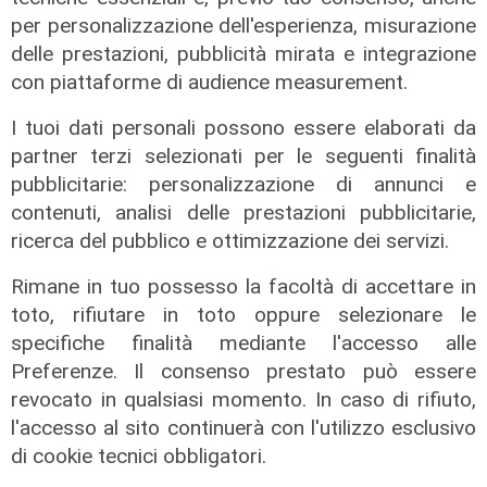
per personalizzazione dell'esperienza, misurazione
delle prestazioni, pubblicità mirata e integrazione
con piattaforme di audience measurement.
I tuoi dati personali possono essere elaborati da
partner terzi selezionati per le seguenti finalità
pubblicitarie: personalizzazione di annunci e
contenuti, analisi delle prestazioni pubblicitarie,
ricerca del pubblico e ottimizzazione dei servizi.
Rimane in tuo possesso la facoltà di accettare in
toto, rifiutare in toto oppure selezionare le
specifiche finalità mediante l'accesso alle
Le temperature
Preferenze. Il consenso prestato può essere
Genova, caldo torrido: bollino rosso
revocato in qualsiasi momento. In caso di rifiuto,
anche lunedì
l'accesso al sito continuerà con l'utilizzo esclusivo
08/08/2026
di cookie tecnici obbligatori.
di c.b.