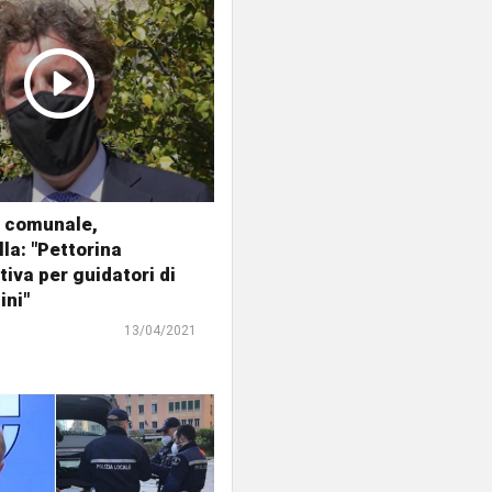
o comunale,
a: "Pettorina
tiva per guidatori di
ini"
13/04/2021