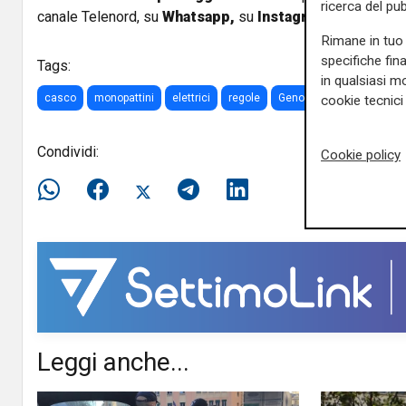
ricerca del pub
canale Telenord, su
Whatsapp,
su
Instagram
,
su
Youtub
Rimane in tuo 
specifiche fin
Tags:
in qualsiasi mo
casco
monopattini
elettrici
regole
Genova
marciapiede
cookie tecnici 
Condividi:
Cookie policy
Leggi anche...