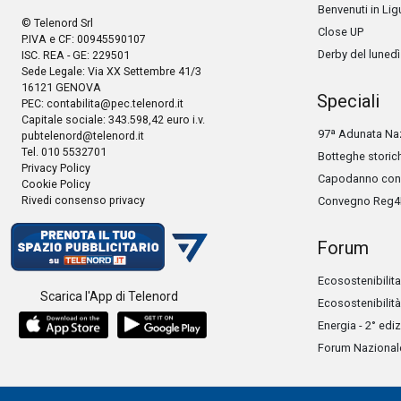
Benvenuti in Lig
© Telenord Srl
Close UP
P.IVA e CF: 00945590107
Derby del lunedì
ISC. REA - GE: 229501
Sede Legale: Via XX Settembre 41/3
16121 GENOVA
Speciali
PEC:
contabilita@pec.telenord.it
Capitale sociale: 343.598,42 euro i.v.
97ª Adunata Naz
pubtelenord@telenord.it
Tel. 010 5532701
Botteghe storic
Privacy Policy
Capodanno con 
Cookie Policy
Rivedi consenso privacy
Convegno Reg4
Forum
Ecosostenibilita
Scarica l'App di Telenord
Ecosostenibilità
Energia - 2° edi
Forum Nazionale 