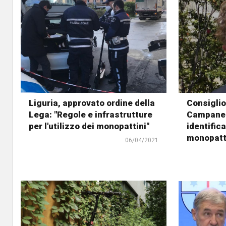
Liguria, approvato ordine della
Consigli
Lega: "Regole e infrastrutture
Campanell
per l'utilizzo dei monopattini"
identifica
monopatt
06/04/2021