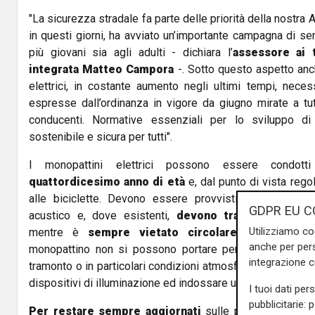
"La sicurezza stradale fa parte delle priorità della nostra
in questi giorni, ha avviato un’importante campagna di sen
più giovani sia agli adulti - dichiara l’
assessore ai t
integrata Matteo Campora
-. Sotto questo aspetto anch
elettrici, in costante aumento negli ultimi tempi, nece
espresse dall’ordinanza in vigore da giugno mirate a tut
conducenti. Normative essenziali per lo sviluppo d
sostenibile e sicura per tutti".
I monopattini elettrici possono essere condot
quattordicesimo anno di età
e, dal punto di vista rego
alle biciclette. Devono essere provvisti di un
campa
GDPR EU C
acustico e, dove esistenti,
devono transitare sempr
Utilizziamo co
mentre è
sempre vietato circolare sui marcia
anche per pers
monopattino non si possono portare persone, oggetti o
integrazione 
tramonto o in particolari condizioni atmosferiche di scarsa 
dispositivi di illuminazione ed indossare un giubbotto o bret
I tuoi dati per
pubblicitarie: 
Per restare sempre aggiornati
sulle principali notizi