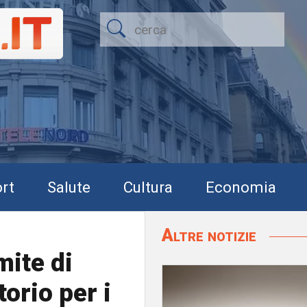
rt
Salute
Cultura
Economia
Altre notizie
mite di
orio per i