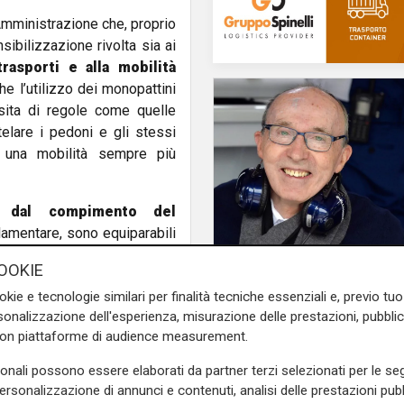
 Amministrazione che, proprio
sibilizzazione rivolta sia ai
rasporti e alla mobilità
e l’utilizzo dei monopattini
ssita di regole come quelle
elare i pedoni e gli stessi
i una mobilità sempre più
ti
dal compimento del
lamentare, sono equiparabili
nello
o di un segnalatore
OOKIE
e sulle corsie ciclabili
Sport
Formula 1 in lutto, ad
okie e tecnologie similari per finalità tecniche essenziali e, previo t
piedi o contromano
. Sul
Frank Williams
onalizzazione dell'esperienza, misurazione delle prestazioni, pubblic
 animali. Mezz’ora dopo il
con piattaforme di audience measurement.
visibilità, occorre utilizzare
elle retroriflettenti.
sonali possono essere elaborati da partner terzi selezionati per le seg
personalizzazione di annunci e contenuti, analisi delle prestazioni pubbl
e sulla Liguria seguiteci sul