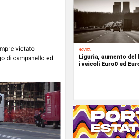
empre vietato
novità
Liguria, aumento del 
go di campanello ed
i veicoli Euro0 ed Eur