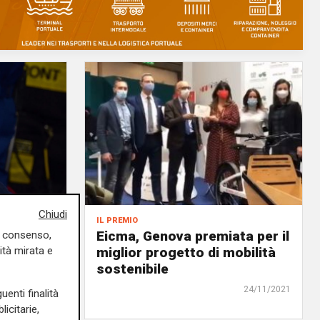
Chiudi
il premio
dio a Sir
Eicma, Genova premiata per il
uo consenso,
miglior progetto di mobilità
ità mirata e
sostenibile
28/11/2021
24/11/2021
uenti finalità
icitarie,