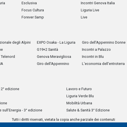
uria
Esclusiva
Incontri Genova Italia
Focus Cultura
Liguria Live
Forever Samp
Live
ionale degli Alpini
EXPO Osaka - La Liguria
Giro dell'Appennino Donne
he
G19+2 Sanità
Incontri a Palazzo
Telenord
Genova Meravigliosa
Incontri in Blu
IA
Giro dell'Appennino
L'economia dell'entroterra
 2° edizione
Lavoro e Futuro
Liguria Verde Blu
zione
Mobilità Urbana
sull’Energia - 3° edizione
Salute & Sanità 3° Edizione
Tutti i diritti riservati, vietata la copia anche parziale dei contenuti