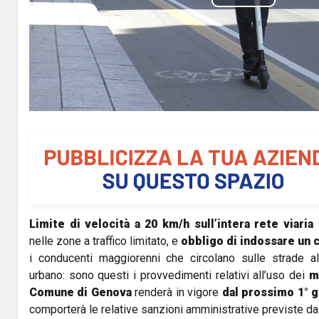
P
l
a
y
V
i
d
Limite di velocità a 20 km/h
sull’intera rete viaria
e
nelle zone a traffico limitato, e
obbligo di indossare un 
o
i conducenti maggiorenni che circolano sulle strade all
urbano: sono questi i provvedimenti relativi all’uso dei
m
Comune di Genova
renderà in vigore
dal prossimo 1° 
comporterà le relative sanzioni amministrative previste da