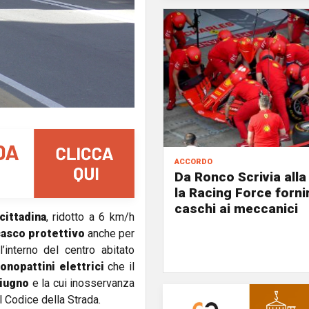
accordo
Da Ronco Scrivia alla 
la Racing Force fornir
caschi ai meccanici
 cittadina
, ridotto a 6 km/h
casco protettivo
anche per
’interno del centro abitato
onopattini elettrici
che il
giugno
e la cui inosservanza
l Codice della Strada.