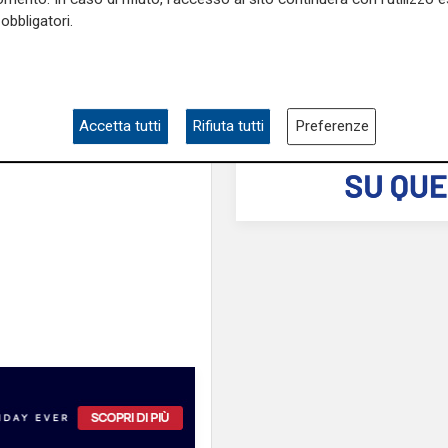
di cui lavoratori e sindacato
agevolazioni per la L
obbligatori.
, ma non fermano l'abbandono
 della cassa integrazione".
e sulla Liguria seguiteci sul
e
e su
Facebook
.
Accetta tutti
Rifiuta tutti
Preferenze