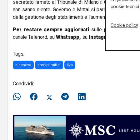
secretato firmato al Tribunale di Milano il 6 marzo scorso 
cookie tecnici 
non sanno niente. Governo e Mittal si parlano e trattano
della gestione degli stabilimenti e l'aumento ingiustificato
Cookie policy
Per restare sempre aggiornati
sulle principali notizi
canale Telenord, su
Whatsapp,
su
Instagram
,
su
Youtub
Tags:
a genova
arcelor mittal
ilva
Condividi: