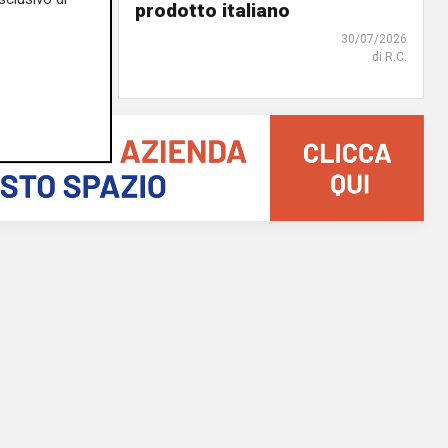
iguria
prodotto italiano
31/07/2026
30/07/2026
di R.S.
di R.C.