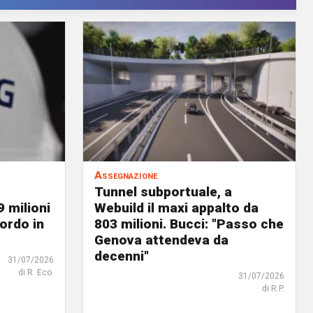
Assegnazione
Tunnel subportuale, a
9 milioni
Webuild il maxi appalto da
ordo in
803 milioni. Bucci: "Passo che
Genova attendeva da
decenni"
31/07/2026
di R. Eco.
31/07/2026
di R.P.