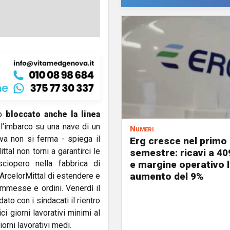
no
bloccato anche la linea
'imbarco su una nave di un
Numeri
ova non si ferma - spiega il
Erg cresce nel primo
tal non torni a garantirci le
semestre: ricavi a 40
ciopero nella fabbrica di
e margine operativo l
aumento del 9%
 ArcelorMittal di estendere e
mmesse e ordini. Venerdì il
ato con i sindacati il rientro
ci giorni lavorativi minimi al
orni lavorativi medi.