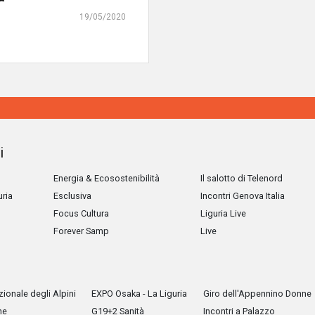
19/05/2020
i
Energia & Ecosostenibilità
Il salotto di Telenord
uria
Esclusiva
Incontri Genova Italia
Focus Cultura
Liguria Live
Forever Samp
Live
ionale degli Alpini
EXPO Osaka - La Liguria
Giro dell'Appennino Donne
he
G19+2 Sanità
Incontri a Palazzo