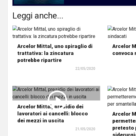
Leggi anche...
Arcelor Mittal, uno spiraglio di
Arcelor Mi
trattativa: la zincatura
convoca r
potrebbe ripartire
22/05/2020
Arcelor Mittal, presidio dei
lavoratori ai cancelli: blocco
Arcelor Mi
dei mezzi in uscita
permetter
pretesto 
21/05/2020
siderurgi