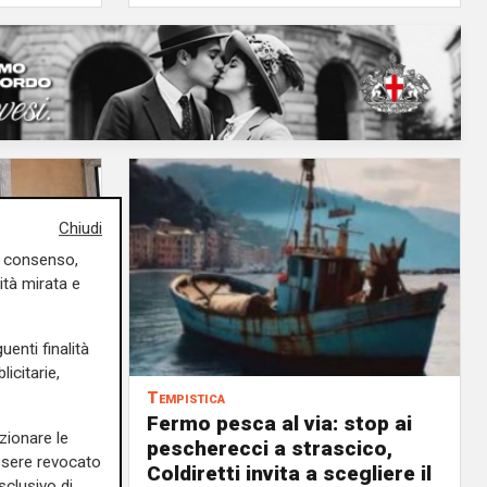
Chiudi
uo consenso,
ità mirata e
uenti finalità
icitarie,
Tempistica
Fermo pesca al via: stop ai
zionare le
ilioni di
pescherecci a strascico,
essere revocato
Coldiretti invita a scegliere il
sclusivo di