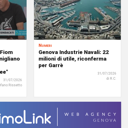
Numeri
 Fiom
Genova Industrie Navali: 22
nigliano
milioni di utile, riconferma
per Garrè
ree"
31/07/2026
di R.C.
31/07/2026
efano Rissetto