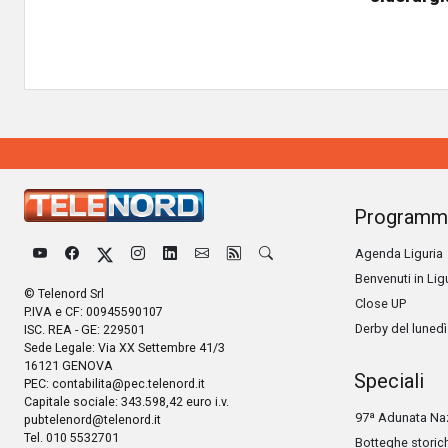
Programm
Agenda Liguria
Benvenuti in Lig
© Telenord Srl
Close UP
P.IVA e CF: 00945590107
Derby del lunedì
ISC. REA - GE: 229501
Sede Legale: Via XX Settembre 41/3
16121 GENOVA
Speciali
PEC:
contabilita@pec.telenord.it
Capitale sociale: 343.598,42 euro i.v.
97ª Adunata Naz
pubtelenord@telenord.it
Tel. 010 5532701
Botteghe storic