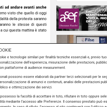
ti ad andare avanti anche
erno visto che quello di oggi
dalità della protesta saranno
aranno le stesse di questi
a cui questa mattina è stato
entrino subito in fabbrica
OOKIE
 conflittualità non potrà che
Fiom Cgil Genova commenta
okie e tecnologie similari per finalità tecniche essenziali e, previo t
onalizzazione dell'esperienza, misurazione delle prestazioni, pubblic
orMittal e sindacati. Incontro
con piattaforme di audience measurement.
provenire dal Governo
che
egare come e senza garanzie
sonali possono essere elaborati da partner terzi selezionati per le seg
 Manganaro - chiede altri 10
personalizzazione di annunci e contenuti, analisi delle prestazioni pubbl
etro sull'aumento della cig e
blico e ottimizzazione dei servizi.
Numeri
 sindacato. Al tavolo è stata
Filse chiude il 2025 in
possesso la facoltà di accettare in toto, rifiutare in toto oppure sele
zienda potrebbe spostare
crescita: gestiti 559 m
alità mediante l'accesso alle Preferenze. Il consenso prestato può 
anganaro che c'è un accordo
euro e 132 milioni di
mento. In caso di rifiuto, l'accesso al sito continuerà con l'utilizzo e