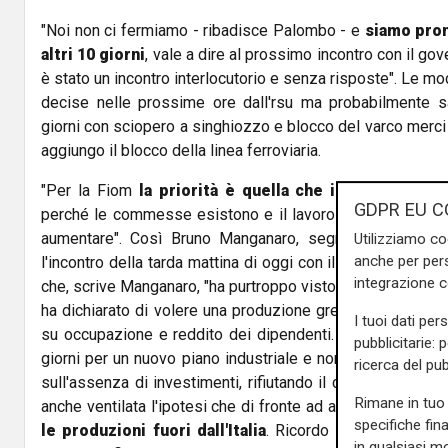
"Noi non ci fermiamo - ribadisce Palombo - e
siamo pron
altri 10 giorni
, vale a dire al prossimo incontro con il gov
è stato un incontro interlocutorio e senza risposte". Le mo
decise nelle prossime ore dall'rsu ma probabilmente s
giorni con sciopero a singhiozzo e blocco del varco merci 
aggiungo il blocco della linea ferroviaria.
"Per la Fiom
la priorità è quella che i lavoratori ri
GDPR EU C
perché le commesse esistono e il lavoro c'è, altrimenti la
aumentare". Così Bruno Manganaro, segretario della 
Utilizziamo co
anche per pers
l'incontro della tarda mattina di oggi con il Governo, Arcel
integrazione 
che, scrive Manganaro, "ha purtroppo visto
solo annunci 
ha dichiarato di volere una produzione green senza spi
I tuoi dati per
su occupazione e reddito dei dipendenti. Mittal - scrive
pubblicitarie: 
giorni per un nuovo piano industriale e non fa marcia indi
ricerca del pub
sull'assenza di investimenti, rifiutando il confronto con il
Rimane in tuo 
anche ventilata l'ipotesi che di fronte ad altri scioperi
l'A
specifiche fin
le produzioni fuori dall'Italia
. Ricordo - sottolinea M
in qualsiasi mo