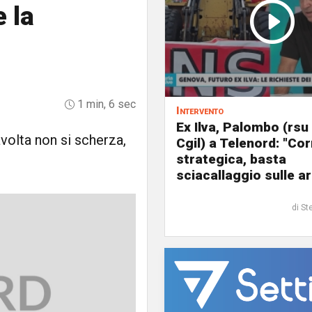
 la
1 min, 6 sec
Intervento
Ex Ilva, Palombo (rsu
volta non si scherza,
Cgil) a Telenord: "Cor
strategica, basta
sciacallaggio sulle a
di St