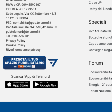
© Telenord Srl
Close UP
P.IVA e CF: 00945590107
Derby del lunedì
ISC. REA - GE: 229501
Sede Legale: Via XX Settembre 41/3
16121 GENOVA
Speciali
PEC:
contabilita@pec.telenord.it
Capitale sociale: 343.598,42 euro i.v.
97ª Adunata Naz
pubtelenord@telenord.it
Tel. 010 5532701
Botteghe storic
Privacy Policy
Capodanno con 
Cookie Policy
Rivedi consenso privacy
Convegno Reg4
Forum
Ecosostenibilita
Scarica l'App di Telenord
Ecosostenibilità
Energia - 2° edi
Forum Nazionale 