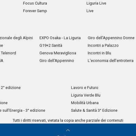
Focus Cultura
Liguria Live
Forever Samp
Live
ionale degli Alpini
EXPO Osaka - La Liguria
Giro dell'Appennino Donne
he
G19+2 Sanità
Incontri a Palazzo
Telenord
Genova Meravigliosa
Incontri in Blu
IA
Giro dell'Appennino
L'economia dell'entroterra
 2° edizione
Lavoro e Futuro
Liguria Verde Blu
zione
Mobilità Urbana
sull’Energia - 3° edizione
Salute & Sanità 3° Edizione
Tutti i diritti riservati, vietata la copia anche parziale dei contenuti