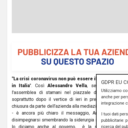
"La crisi coronavirus non può essere il pretesto per
GDPR EU C
in Italia
". Così
Alessandro
Vella
, segretario gener
Utilizziamo co
l'assemblea di stamani nel piazzale davanti alla port
anche per pers
soprattutto dopo il vertice di ieri in prefettura, naufr
integrazione 
chiusura da parte dell’azienda alla mediazione proposta da
- è ancora più chiaro il messaggio, ArcelorMittal vu
I tuoi dati per
disimpegnarsi smembrando la siderurgia in Italia, non lo 
pubblicitarie: 
ricerca del pub
lo diciamo anche al governo, è la spina dorsale de