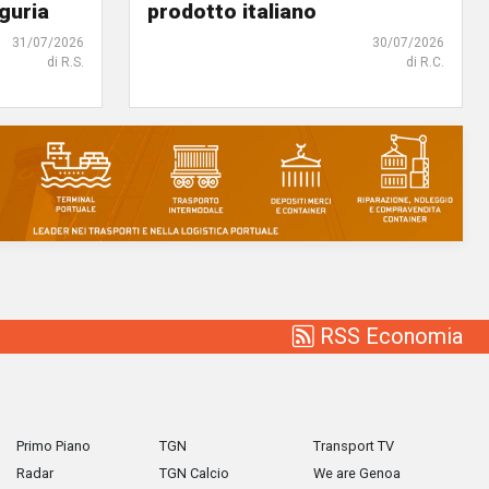
iguria
prodotto italiano
31/07/2026
30/07/2026
di R.S.
di R.C.
RSS Economia
Primo Piano
TGN
Transport TV
Radar
TGN Calcio
We are Genoa