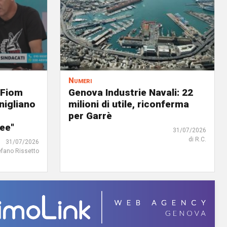
Numeri
 Fiom
Genova Industrie Navali: 22
nigliano
milioni di utile, riconferma
per Garrè
ree"
31/07/2026
di R.C.
31/07/2026
efano Rissetto