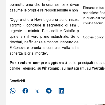
permetteremo che la crisi sanitaria diventi una crisi so
Rimane in tuo 
assume le proprie re responsabilità e non rispetta gli impeg
specifiche fin
in qualsiasi mo
"Oggi anche a Novi Ligure ci sono iniziative di mobilita
cookie tecnici 
Taranto - conclude il segretario di Fim Cisl Liguria -
urgente ai ministri Patuanelli e Catalfo per capire una v
quale sia il vero piano industriale. Se qualcuno pensa
Cookie policy
ritardati, inefficienze e mancati rispetto degli accordi ai la
E Genova è pronta ancora una volta a fare la propria pa
scherza la crisi morde".
Per restare sempre aggiornati
sulle principali notizi
canale Telenord, su
Whatsapp,
su
Instagram
,
su
Youtub
Condividi: