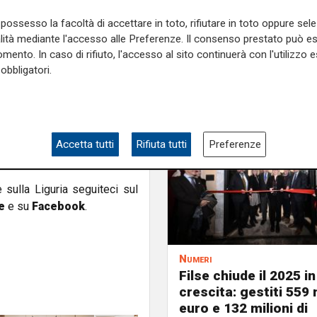
ciale perché qualcuno non si
possesso la facoltà di accettare in toto, rifiutare in toto oppure sele
ni sottoscritti".
alità mediante l'accesso alle Preferenze. Il consenso prestato può 
mento. In caso di rifiuto, l'accesso al sito continuerà con l'utilizzo e
zione e venerdì inzieranno a
obbligatori.
 Chiediamo una convocazione
olta per tutte con l’azienda
 di far pagare il prezzo di
voratori si sbaglia di grosso .
rte, ma questa volta non si
Accetta tutti
Rifiuta tutti
Preferenze
e sulla Liguria seguiteci sul
e
e su
Facebook
.
Numeri
Filse chiude il 2025 in
crescita: gestiti 559 m
euro e 132 milioni di