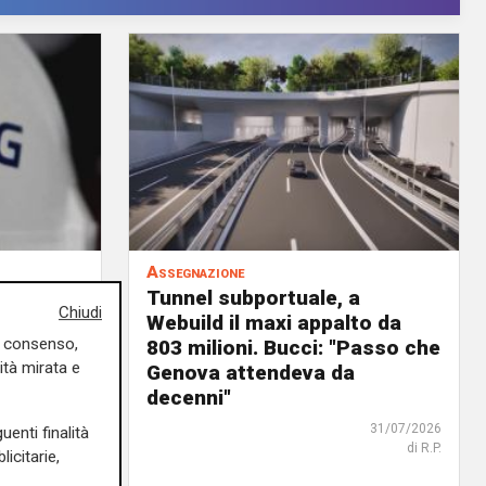
Assegnazione
Tunnel subportuale, a
Chiudi
9 milioni
Webuild il maxi appalto da
uo consenso,
ordo in
803 milioni. Bucci: "Passo che
ità mirata e
Genova attendeva da
decenni"
31/07/2026
di R. Eco.
31/07/2026
uenti finalità
di R.P.
icitarie,