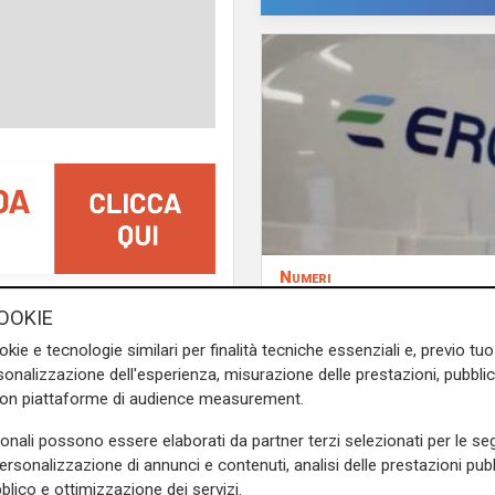
Numeri
Erg cresce nel primo
 smantellare la siderurgia
OOKIE
semestre: ricavi a 40
ale Fim Cisl Liguria dopo
okie e tecnologie similari per finalità tecniche essenziali e, previo t
e margine operativo l
ineria di Arcelor Mittal e
onalizzazione dell'esperienza, misurazione delle prestazioni, pubblic
aumento del 9%
agato miseramente. "Dopo la
con piattaforme di audience measurement.
i sindacati - prosegue Vella
ole usare la pandemia per
sonali possono essere elaborati da partner terzi selezionati per le seg
permetteremo. La siderurgia,
personalizzazione di annunci e contenuti, analisi delle prestazioni pubbl
blico e ottimizzazione dei servizi.
lla nostra industria, non