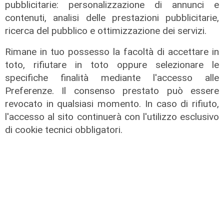
pubblicitarie: personalizzazione di annunci e
Tunnel subportuale, a Webuild il
contenuti, analisi delle prestazioni pubblicitarie,
maxi appalto da 803 milioni. Bucci:
ricerca del pubblico e ottimizzazione dei servizi.
"Passo che Genova attendeva da
decenni"
Rimane in tuo possesso la facoltà di accettare in
toto, rifiutare in toto oppure selezionare le
31/07/2026
di R.P.
specifiche finalità mediante l'accesso alle
Preferenze. Il consenso prestato può essere
revocato in qualsiasi momento. In caso di rifiuto,
l'accesso al sito continuerà con l'utilizzo esclusivo
di cookie tecnici obbligatori.