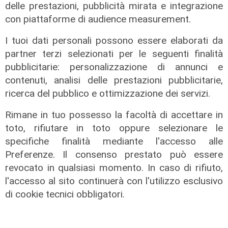
delle prestazioni, pubblicità mirata e integrazione
con piattaforme di audience measurement.
I tuoi dati personali possono essere elaborati da
partner terzi selezionati per le seguenti finalità
pubblicitarie: personalizzazione di annunci e
contenuti, analisi delle prestazioni pubblicitarie,
ricerca del pubblico e ottimizzazione dei servizi.
Assegnazione
Rimane in tuo possesso la facoltà di accettare in
Tunnel subportuale, a Webuild il
toto, rifiutare in toto oppure selezionare le
maxi appalto da 803 milioni. Bucci:
"Passo che Genova attendeva da
specifiche finalità mediante l'accesso alle
decenni"
Preferenze. Il consenso prestato può essere
revocato in qualsiasi momento. In caso di rifiuto,
31/07/2026
di R.P.
l'accesso al sito continuerà con l'utilizzo esclusivo
di cookie tecnici obbligatori.