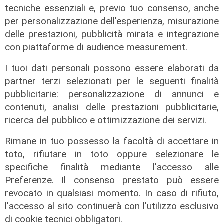
tecniche essenziali e, previo tuo consenso, anche
Numeri
per personalizzazione dell'esperienza, misurazione
Erg cresce nel primo semestre:
delle prestazioni, pubblicità mirata e integrazione
ricavi a 409 milioni e margine
con piattaforme di audience measurement.
operativo lordo in aumento del 9%
I tuoi dati personali possono essere elaborati da
31/07/2026
di R. Eco.
partner terzi selezionati per le seguenti finalità
pubblicitarie: personalizzazione di annunci e
contenuti, analisi delle prestazioni pubblicitarie,
ricerca del pubblico e ottimizzazione dei servizi.
Rimane in tuo possesso la facoltà di accettare in
toto, rifiutare in toto oppure selezionare le
specifiche finalità mediante l'accesso alle
Preferenze. Il consenso prestato può essere
revocato in qualsiasi momento. In caso di rifiuto,
l'accesso al sito continuerà con l'utilizzo esclusivo
di cookie tecnici obbligatori.