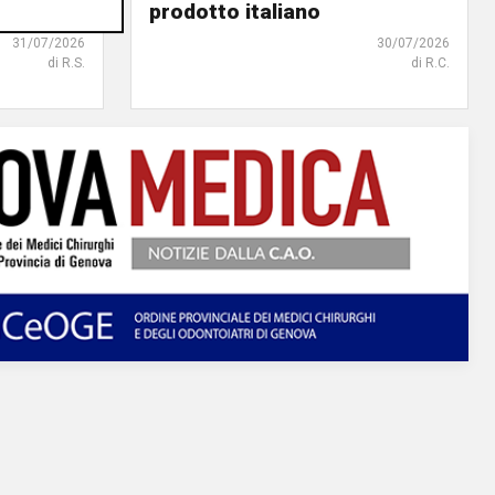
iguria
prodotto italiano
31/07/2026
30/07/2026
di R.S.
di R.C.