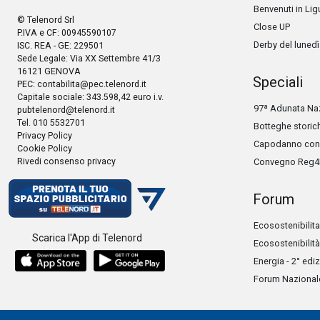
Benvenuti in Lig
© Telenord Srl
Close UP
P.IVA e CF: 00945590107
Derby del lunedì
ISC. REA - GE: 229501
Sede Legale: Via XX Settembre 41/3
16121 GENOVA
Speciali
PEC:
contabilita@pec.telenord.it
Capitale sociale: 343.598,42 euro i.v.
97ª Adunata Naz
pubtelenord@telenord.it
Tel. 010 5532701
Botteghe storic
Privacy Policy
Capodanno con 
Cookie Policy
Rivedi consenso privacy
Convegno Reg4
Forum
Ecosostenibilita
Scarica l'App di Telenord
Ecosostenibilità
Energia - 2° edi
Forum Nazionale 