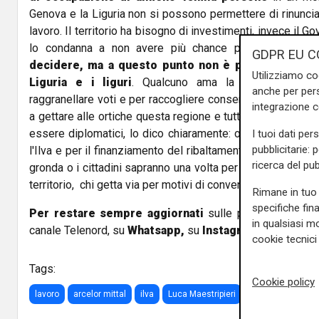
Genova e la Liguria non si possono permettere di rinunc
lavoro. Il territorio ha bisogno di investimenti, invece il Go
lo condanna a non avere più chance per il futuro.
I
GDPR EU C
decidere, ma a questo punto non è più rimandare,
Utilizziamo co
Liguria e i liguri
. Qualcuno ama la decrescita fel
anche per pers
raggranellare voti e per raccogliere consensi tra i potenzia
integrazione 
a gettare alle ortiche questa regione e tutti i suoi abitant
essere diplomatici, lo dico chiaramente: o si troveranno 
I tuoi dati per
pubblicitarie: 
l'Ilva e per il finanziamento del ribaltamento a mare e si fa
ricerca del pub
gronda o i cittadini sapranno una volta per tutte chi è contro
territorio, chi getta via per motivi di convenienzaelettorale il
Rimane in tuo 
specifiche fin
Per restare sempre aggiornati
sulle principali notizi
in qualsiasi mo
canale Telenord, su
Whatsapp,
su
Instagram
,
su
Youtub
cookie tecnici 
Tags:
Cookie policy
lavoro
arcelor mittal
ilva
Luca Maestripieri