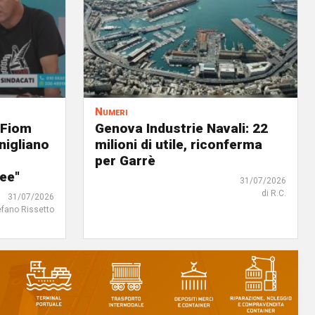
Numeri
 Fiom
Genova Industrie Navali: 22
nigliano
milioni di utile, riconferma
per Garrè
ree"
31/07/2026
di R.C.
31/07/2026
efano Rissetto