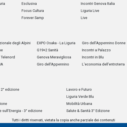
uria
Esclusiva
Incontri Genova Italia
Focus Cultura
Liguria Live
Forever Samp
Live
ionale degli Alpini
EXPO Osaka - La Liguria
Giro dell'Appennino Donne
he
G19+2 Sanità
Incontri a Palazzo
Telenord
Genova Meravigliosa
Incontri in Blu
IA
Giro dell'Appennino
L'economia dell'entroterra
 2° edizione
Lavoro e Futuro
Liguria Verde Blu
zione
Mobilità Urbana
sull’Energia - 3° edizione
Salute & Sanità 3° Edizione
Tutti i diritti riservati, vietata la copia anche parziale dei contenuti