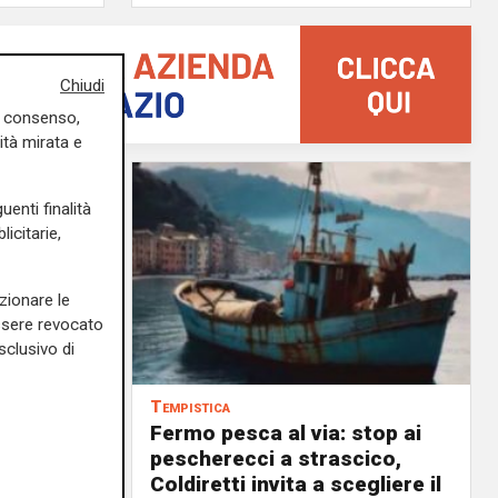
Chiudi
uo consenso,
ità mirata e
uenti finalità
icitarie,
zionare le
essere revocato
sclusivo di
Tempistica
Fermo pesca al via: stop ai
ilioni di
pescherecci a strascico,
Coldiretti invita a scegliere il