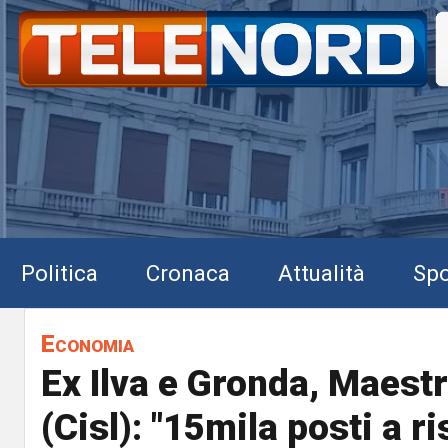
Politica
Cronaca
Attualità
Spo
Economia
Ex Ilva e Gronda, Maestr
(Cisl): "15mila posti a r