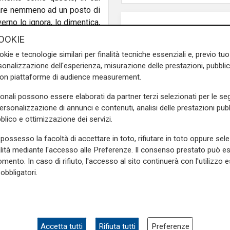
iare nemmeno ad un posto di
verno lo ignora, lo dimentica,
l Governo decide di non
OOKIE
 è condannare a morte la
okie e tecnologie similari per finalità tecniche essenziali e, previo t
ice, conta su questo per
onalizzazione dell'esperienza, misurazione delle prestazioni, pubblic
li elettori non si fa scrupoli
con piattaforme di audience measurement.
i. Questo non è il momento di
soluzioni immediate per l'ex
sonali possono essere elaborati da partner terzi selezionati per le seg
personalizzazione di annunci e contenuti, analisi delle prestazioni pubbl
ranno partire i cantieri della
blico e ottimizzazione dei servizi.
 di loro, contro il futuro del
 futuro dei loro figli”.
possesso la facoltà di accettare in toto, rifiutare in toto oppure sele
alità mediante l'accesso alle Preferenze. Il consenso prestato può 
e sulla Liguria seguiteci sul
mento. In caso di rifiuto, l'accesso al sito continuerà con l'utilizzo e
e
e su
Facebook
.
obbligatori.
Numeri
Filse chiude il 2025 in
crescita: gestiti 559 m
euro e 132 milioni di
Accetta tutti
Rifiuta tutti
Preferenze