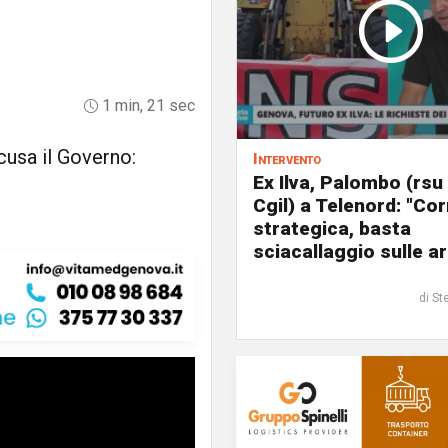
1 min, 21 sec
ccusa il Governo:
Intervento
Ex Ilva, Palombo (rsu
Cgil) a Telenord: "Cor
strategica, basta
sciacallaggio sulle a
di St