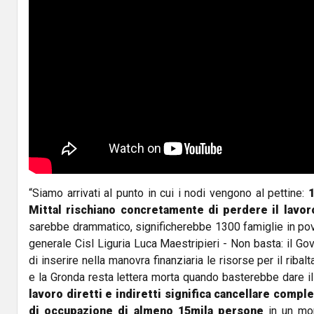
“Siamo arrivati al punto in cui i nodi vengono al pettine:
1
Mittal rischiano concretamente di perdere il lavor
sarebbe drammatico, significherebbe 1300 famiglie in pove
generale Cisl Liguria Luca Maestripieri - Non basta: il Go
di inserire nella manovra finanziaria le risorse per il riba
e la Gronda resta lettera morta quando basterebbe dare il 
lavoro diretti e indiretti significa cancellare compl
di occupazione di almeno 15mila persone
in un mo