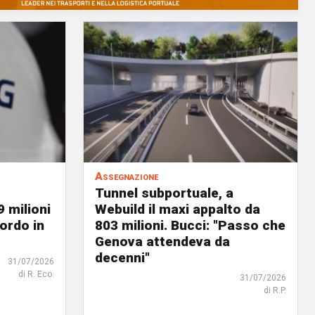
Assegnazione
Tunnel subportuale, a
9 milioni
Webuild il maxi appalto da
ordo in
803 milioni. Bucci: "Passo che
Genova attendeva da
decenni"
31/07/2026
di R. Eco.
31/07/2026
di R.P.