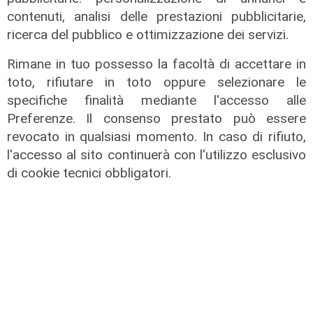
contenuti, analisi delle prestazioni pubblicitarie,
ricerca del pubblico e ottimizzazione dei servizi.
I consigli dell'esperto
Creme solari e conservazione dei
Rimane in tuo possesso la facoltà di accettare in
farmaci in estate: cosa sapere
toto, rifiutare in toto oppure selezionare le
specifiche finalità mediante l'accesso alle
05/08/2026
di Filippo Serio
Preferenze. Il consenso prestato può essere
revocato in qualsiasi momento. In caso di rifiuto,
l'accesso al sito continuerà con l'utilizzo esclusivo
di cookie tecnici obbligatori.
Novità