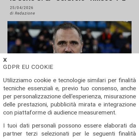
25/04/2026
di Redazione
𝗫
GDPR EU COOKIE
Utilizziamo cookie e tecnologie similari per finalità
tecniche essenziali e, previo tuo consenso, anche
per personalizzazione dell'esperienza, misurazione
Il cambio
delle prestazioni, pubblicità mirata e integrazione
Spezia, esonerato Roberto
con piattaforme di audience measurement.
Donadoni. Ufficiale il ritorno di Luca
D'Angelo
I tuoi dati personali possono essere elaborati da
23/03/2026
partner terzi selezionati per le seguenti finalità
di Luca Pandimiglio