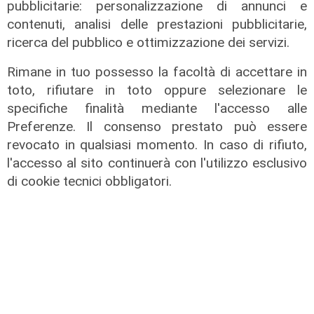
pubblicitarie: personalizzazione di annunci e
contenuti, analisi delle prestazioni pubblicitarie,
ricerca del pubblico e ottimizzazione dei servizi.
Rimane in tuo possesso la facoltà di accettare in
toto, rifiutare in toto oppure selezionare le
specifiche finalità mediante l'accesso alle
Preferenze. Il consenso prestato può essere
revocato in qualsiasi momento. In caso di rifiuto,
l'accesso al sito continuerà con l'utilizzo esclusivo
di cookie tecnici obbligatori.
La vigilia
Spezia, Donadoni: "La Sampdoria
avrà motivazioni incredibili e non
dovremo farci coinvolgere
dall'ambiente"
30/01/2026
di Redazione