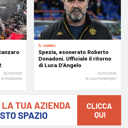
Il cambio
atanzaro
Spezia, esonerato Roberto
Donadoni. Ufficiale il ritorno
2
di Luca D'Angelo
25/04/2026
23/03/2026
di Redazione
di Luca Pandimiglio