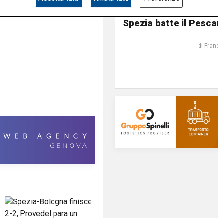
Tre punti
Artistico eroe al Picc
Spezia batte il Pesca
di Fran