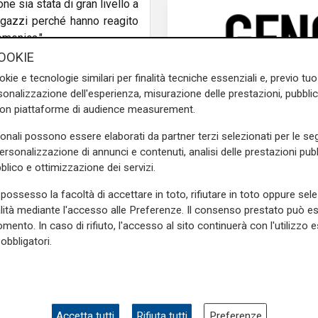
ne sia stata di gran livello a
ragazzi perché hanno reagito
omenica."
OOKIE
dere la partita:
"Abbiamo
okie e tecnologie similari per finalità tecniche essenziali e, previo t
ui era da spingere in porta e
onalizzazione dell'esperienza, misurazione delle prestazioni, pubblic
ersari che creano e in certe
con piattaforme di audience measurement.
pizzico di fortuna, come nel
re grazie a Ivan per aver
sonali possono essere elaborati da partner terzi selezionati per le seg
re questa gara sarebbe stato
personalizzazione di annunci e contenuti, analisi delle prestazioni pubbl
blico e ottimizzazione dei servizi.
possesso la facoltà di accettare in toto, rifiutare in toto oppure sele
icco:
"Giocare in casa per noi
alità mediante l'accesso alle Preferenze. Il consenso prestato può 
 e da questo punto di vista
mento. In caso di rifiuto, l'accesso al sito continuerà con l'utilizzo e
na grande gara e l'abbiamo
obbligatori.
rivati ma la prestazione è
avuto dai ragazzi."
e sulla Liguria seguiteci sul
e
e su
Facebook
.
Accetta tutti
Rifiuta tutti
Preferenze