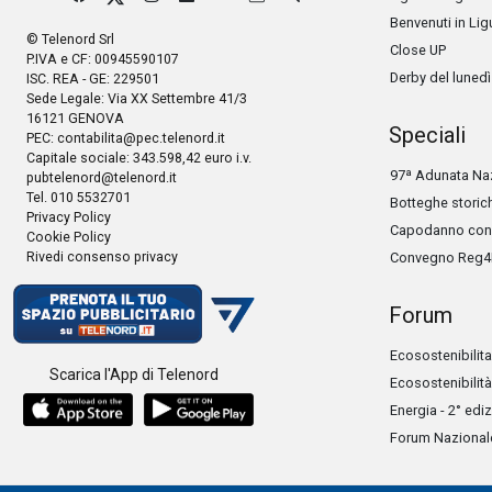
Benvenuti in Lig
© Telenord Srl
Close UP
P.IVA e CF: 00945590107
Derby del lunedì
ISC. REA - GE: 229501
Sede Legale: Via XX Settembre 41/3
16121 GENOVA
Speciali
PEC:
contabilita@pec.telenord.it
Capitale sociale: 343.598,42 euro i.v.
97ª Adunata Naz
pubtelenord@telenord.it
Tel. 010 5532701
Botteghe storic
Privacy Policy
Capodanno con 
Cookie Policy
Rivedi consenso privacy
Convegno Reg4
Forum
Ecosostenibilita
Scarica l'App di Telenord
Ecosostenibilità
Energia - 2° edi
Forum Nazionale 