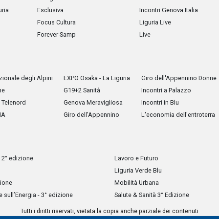
uria
Esclusiva
Incontri Genova Italia
Focus Cultura
Liguria Live
Forever Samp
Live
ionale degli Alpini
EXPO Osaka - La Liguria
Giro dell'Appennino Donne
he
G19+2 Sanità
Incontri a Palazzo
Telenord
Genova Meravigliosa
Incontri in Blu
IA
Giro dell'Appennino
L'economia dell'entroterra
 2° edizione
Lavoro e Futuro
Liguria Verde Blu
zione
Mobilità Urbana
sull’Energia - 3° edizione
Salute & Sanità 3° Edizione
Tutti i diritti riservati, vietata la copia anche parziale dei contenuti