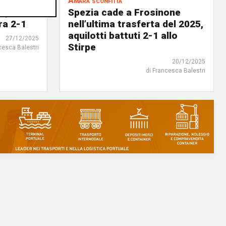
Amara sconfitta
o, lo
Spezia cade a Frosinone
ra 2-1
nell’ultima trasferta del 2025,
aquilotti battuti 2-1 allo
27/12/2025
Stirpe
cesca Balestri
20/12/2025
di Francesca Balestri