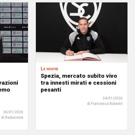
Le novità
a
Spezia, mercato subito vivo
vazioni
tra innesti mirati e cessioni
remo
pesanti
04/01/2026
di Francesca Balestri
30/01/2026
di Redazione