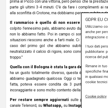
prima al Picco con una vittoria, però penso che la prestazio
parte gli ultimi 3-4 minuti. C'è da fare i complimenti ai 
alla sconfitta di Crotone, ma dobbiamo pensare subito a d
GDPR EU C
Il rammarico è quello di non essere riusciti a chiu
Utilizziamo co
colpito l'ennesimo palo, abbiamo avuto due situazioni in c
anche per pers
non lo abbiamo fatto. Poi in campo ci sono anche gli avv
integrazione 
situazioni riescono anche a farti male. Ci vuole anche un 
caso del primo gol che abbiamo subito. Dobbiamo di
I tuoi dati per
neutralizzato il calcio di rigore, sono convinto che perde
pubblicitarie: 
ricerca del pub
troppo."
Rimane in tuo 
Quella con il Bologna è stata la gara del ritorno al P
specifiche fin
ha un gusto totalmente diverso, questa è la nostra casa
in qualsiasi mo
abbiamo guadagnato qualcosa. Oggi ci tenevamo a fare u
cookie tecnici 
fatta, poteva essere condita da 3 punti, non sono ar
incoraggiante e sono molto contento della risposta che ho 
Cookie policy
Per restare sempre aggiornati
sulle principali notizi
canale Telenord, su
Whatsapp,
su
Instagram
,
su
Youtub