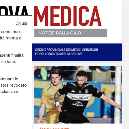
Chiudi
uo consenso,
ità mirata e
uenti finalità
icitarie,
zionare le
essere revocato
sclusivo di