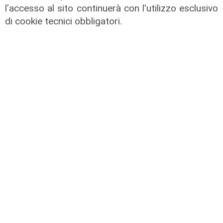
l'accesso al sito continuerà con l'utilizzo esclusivo
di cookie tecnici obbligatori.
Il derby
Mignanego: il 28 agosto la partita
dell'estate, preti e suore contro
sindaci e parlamentari
08/08/2026
di Redazione