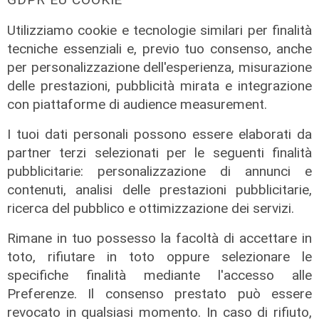
Utilizziamo cookie e tecnologie similari per finalità
tecniche essenziali e, previo tuo consenso, anche
per personalizzazione dell'esperienza, misurazione
delle prestazioni, pubblicità mirata e integrazione
con piattaforme di audience measurement.
I tuoi dati personali possono essere elaborati da
partner terzi selezionati per le seguenti finalità
Le temperature
pubblicitarie: personalizzazione di annunci e
Genova, caldo torrido: bollino rosso
contenuti, analisi delle prestazioni pubblicitarie,
anche lunedì
ricerca del pubblico e ottimizzazione dei servizi.
08/08/2026
Rimane in tuo possesso la facoltà di accettare in
di c.b.
toto, rifiutare in toto oppure selezionare le
specifiche finalità mediante l'accesso alle
Preferenze. Il consenso prestato può essere
revocato in qualsiasi momento. In caso di rifiuto,