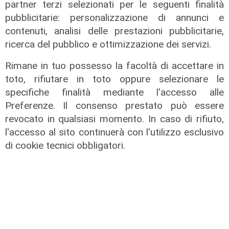
partner terzi selezionati per le seguenti finalità
pubblicitarie: personalizzazione di annunci e
contenuti, analisi delle prestazioni pubblicitarie,
ricerca del pubblico e ottimizzazione dei servizi.
Rimane in tuo possesso la facoltà di accettare in
toto, rifiutare in toto oppure selezionare le
specifiche finalità mediante l'accesso alle
Preferenze. Il consenso prestato può essere
revocato in qualsiasi momento. In caso di rifiuto,
l'accesso al sito continuerà con l'utilizzo esclusivo
L'esclusiva
di cookie tecnici obbligatori.
Vassallo (consigliere delega
Vallate) a Telenord: "Riapertura di
via Lepanto ottima notizia per
ridurre il traffico in Valpolcevera"
07/08/2026