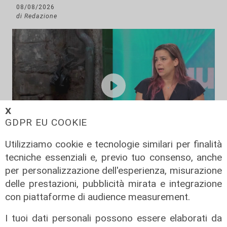
08/08/2026
di Redazione
𝗫
GDPR EU COOKIE
Utilizziamo cookie e tecnologie similari per finalità
L'approfondimento
tecniche essenziali e, previo tuo consenso, anche
Parte dal ghetto la reazione contro
per personalizzazione dell'esperienza, misurazione
degrado e malavita. Tacchini
delle prestazioni, pubblicità mirata e integrazione
(Centro Est) a Telenord: "Disagio
con piattaforme di audience measurement.
sociale avanzato"
I tuoi dati personali possono essere elaborati da
07/08/2026