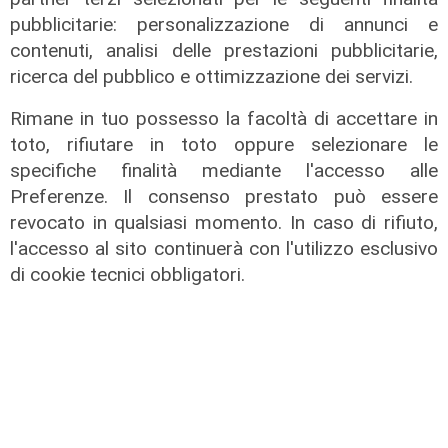
pubblicitarie: personalizzazione di annunci e
contenuti, analisi delle prestazioni pubblicitarie,
ricerca del pubblico e ottimizzazione dei servizi.
Rimane in tuo possesso la facoltà di accettare in
toto, rifiutare in toto oppure selezionare le
specifiche finalità mediante l'accesso alle
Preferenze. Il consenso prestato può essere
revocato in qualsiasi momento. In caso di rifiuto,
l'accesso al sito continuerà con l'utilizzo esclusivo
di cookie tecnici obbligatori.
La trattativa
Genoa, affondo per Sow. Il
centrocampista svizzero è
vicinissimo
04/08/2026
di Claudio Baffico