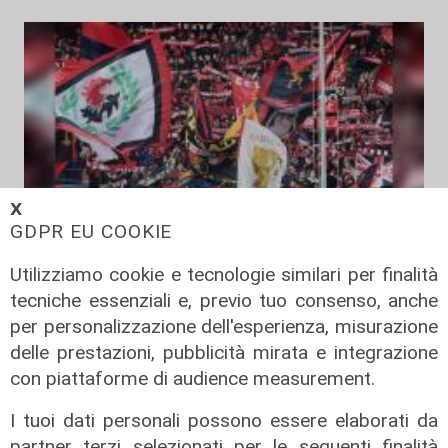
𝗫
GDPR EU COOKIE
Il duello
Utilizziamo cookie e tecnologie similari per finalità
Genoa, Piccoli - Jebbison: testa a
tecniche essenziali e, previo tuo consenso, anche
testa per guidare l'attacco rossoblù
per personalizzazione dell'esperienza, misurazione
delle prestazioni, pubblicità mirata e integrazione
05/08/2026
di Claudio Baffico
con piattaforme di audience measurement.
I tuoi dati personali possono essere elaborati da
partner terzi selezionati per le seguenti finalità