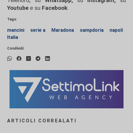
Telenord, su
Whatsapp,
su
Instagram
,
su
Youtube
e su
Facebook
.
Tags:
mancini
serie a
Maradona
sampdoria
napoli
Italia
Condividi:
ARTICOLI CORREALATI