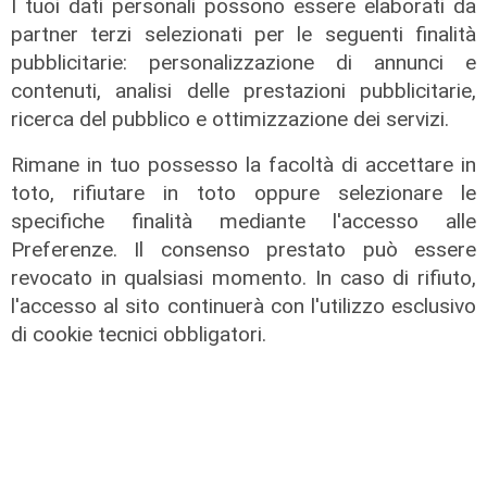
I tuoi dati personali possono essere elaborati da
partner terzi selezionati per le seguenti finalità
pubblicitarie: personalizzazione di annunci e
contenuti, analisi delle prestazioni pubblicitarie,
ricerca del pubblico e ottimizzazione dei servizi.
Rimane in tuo possesso la facoltà di accettare in
toto, rifiutare in toto oppure selezionare le
Il rapporto
specifiche finalità mediante l'accesso alle
Scajola: "Io e Bucci? Al governatore
Preferenze. Il consenso prestato può essere
ho promesso che gli sarei stato
revocato in qualsiasi momento. In caso di rifiuto,
sempre vicino. Con il mio consiglio"
l'accesso al sito continuerà con l'utilizzo esclusivo
09/08/2026
di cookie tecnici obbligatori.
di Redazione