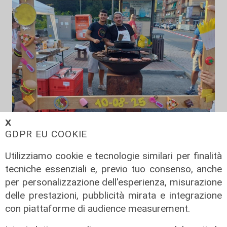
𝗫
A Ronco Scrivia
GDPR EU COOKIE
Borgo Fornari: la tradizione della
Utilizziamo cookie e tecnologie similari per finalità
festa patronale, tre giorni di eventi
tecniche essenziali e, previo tuo consenso, anche
09/08/2026
per personalizzazione dell'esperienza, misurazione
di Redazione
delle prestazioni, pubblicità mirata e integrazione
con piattaforme di audience measurement.