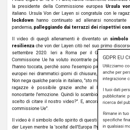
la presidente della Commissione europea
Ursula vo
italiano. Ursula Von der Layen si congratula con le ragaz
lockdown
hanno continuato ad allenarsi nonostante 
pandemia,
palleggiando dai terrazzi dei rispettivi co
Il video di quegli allenamenti è diventato un
simbolo 
resilienza
che von der Layen citò nel suo primo discorso
settembre 2020. Ieri a Roma per il Global Health S
GDPR EU C
Commissione Ue ha voluto incontrarle per dirglielo di 
Utilizziamo co
l'hanno toccata, perchè sono l'esempio più chiaro dello sp
anche per pers
europei nei drammatici giorni di chiusure, la loro reazione
integrazione 
Non nega qualche parola in italiano, "sto migliorando, dice
ragazze è possibile grazie anche al loro ottimo ingle
I tuoi dati per
nonostante l'emozione. Quindi lo scambio di regali, le f
pubblicitarie: 
scelto di citare il nostro video?". E, ancora, "perchè ha vo
ricerca del pub
commissione Ue".
Rimane in tuo 
specifiche fin
Il video è il simbolo dello spirito di questi ragazzi e della 
in qualsiasi mo
der Leyen mentre la 'scelta' dell'Europa l'ha spiegata come