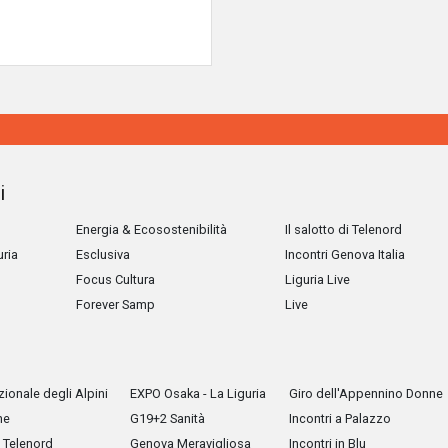
i
Energia & Ecosostenibilità
Il salotto di Telenord
uria
Esclusiva
Incontri Genova Italia
Focus Cultura
Liguria Live
Forever Samp
Live
ionale degli Alpini
EXPO Osaka - La Liguria
Giro dell'Appennino Donne
he
G19+2 Sanità
Incontri a Palazzo
Telenord
Genova Meravigliosa
Incontri in Blu