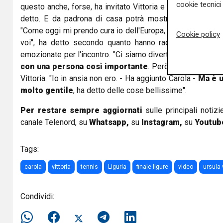
cookie tecnici 
questo anche, forse, ha invitato Vittoria e Carola a Bruxell
detto. E da padrona di casa potrà mostrare loro quell'Eu
"Come oggi mi prendo cura io dell'Europa, un giorno sono 
Cookie policy
voi", ha detto secondo quanto hanno raccontato all'ANS
emozionate per l'incontro. "Ci siamo divertite. E' andata b
con una persona così importante
. Però ci ha messo pr
Vittoria. "Io in ansia non ero. - Ha aggiunto Carola -
Ma è u
molto gentile
, ha detto delle cose bellissime".
Per restare sempre aggiornati
sulle principali notizi
canale Telenord, su
Whatsapp,
su
Instagram
,
su
Youtub
Tags:
carola
vittoria
tennis
Liguria
finale ligure
video
ursula 
Condividi: