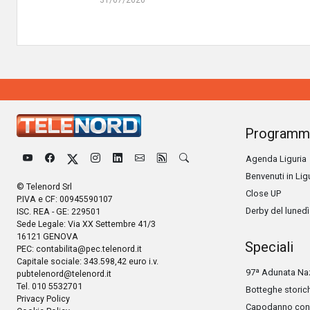
Programm
Agenda Liguria
Benvenuti in Lig
© Telenord Srl
Close UP
P.IVA e CF: 00945590107
Derby del lunedì
ISC. REA - GE: 229501
Sede Legale: Via XX Settembre 41/3
16121 GENOVA
Speciali
PEC:
contabilita@pec.telenord.it
Capitale sociale: 343.598,42 euro i.v.
97ª Adunata Naz
pubtelenord@telenord.it
Tel. 010 5532701
Botteghe storic
Privacy Policy
Capodanno con 