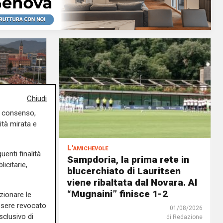
Chiudi
uo consenso,
ità mirata e
L'amichevole
uenti finalità
scina
Sampdoria, la prima rete in
icitarie,
o il
blucerchiato di Lauritsen
ato a
viene ribaltata dal Novara. Al
“Mugnaini” finisce 1-2
zionare le
essere revocato
01/08/2026
01/08/2026
sclusivo di
di Redazione
di Redazione