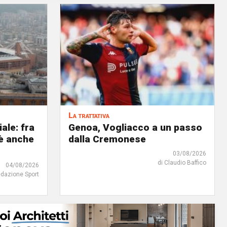
La trattativa
iale: fra
Genoa, Vogliacco a un passo
'è anche
dalla Cremonese
03/08/2026
di Claudio Baffico
04/08/2026
edazione Sport