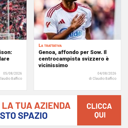
La trattativa
ison:
Genoa, affondo per Sow. Il
dare
centrocampista svizzero è
vicinissimo
05/08/2026
04/08/2026
Claudio Baffico
di Claudio Baffico