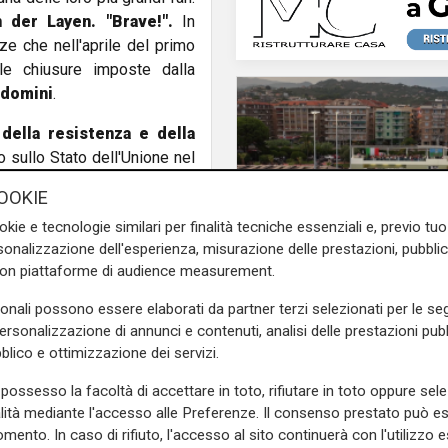
n
der Layen. "Brave!".
In
ze che nell'aprile del primo
le chiusure imposte dalla
ndomini
.
della resistenza e della
 sullo Stato dell'Unione nel
ummit la presidente della
OOKIE
persona che quelle immagini
okie e tecnologie similari per finalità tecniche essenziali e, previo t
irito dimostrato dai giovani
onalizzazione dell'esperienza, misurazione delle prestazioni, pubblic
 alla paura e all'incertezza.
con piattaforme di audience measurement.
", ma la conversazione con le
L'apertura
se, alla loro disinvoltura
sonali possono essere elaborati da partner terzi selezionati per le seg
Chiavari ritrova la pi
oto e le domande: "Perchè ha
personalizzazione di annunci e contenuti, analisi delle prestazioni pubbl
olimpionica: inaugurat
luto fare la presidente della
blico e ottimizzazione dei servizi.
nuovo impianto dedic
Marco Di Capua
possesso la facoltà di accettare in toto, rifiutare in toto oppure sele
alità mediante l'accesso alle Preferenze. Il consenso prestato può 
loro Forza, ha ribadito la von
mento. In caso di rifiuto, l'accesso al sito continuerà con l'utilizzo e
 la 'scelta' di una casa. Per