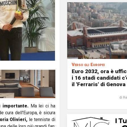
Verso gli Europei
Euro 2032, ora è uffic
i 16 stadi candidati c
il 'Ferraris' di Genova
di R
 importante.
Ma lei ci ha
e cura dell'Europa, è sicura
oria Olivieri,
le tenniste di
na delle loro più grandi fan: