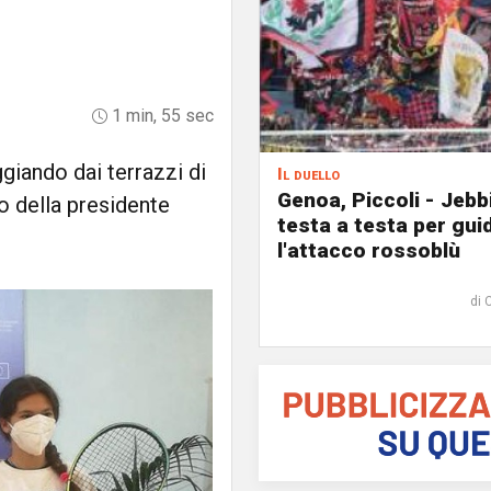
1 min, 55 sec
ggiando dai terrazzi di
Il duello
Genoa, Piccoli - Jebb
ro della presidente
testa a testa per gui
l'attacco rossoblù
di 