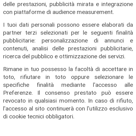
delle prestazioni, pubblicità mirata e integrazione
con piattaforme di audience measurement.
I tuoi dati personali possono essere elaborati da
partner terzi selezionati per le seguenti finalità
pubblicitarie: personalizzazione di annunci e
Mercato
contenuti, analisi delle prestazioni pubblicitarie,
Sampdoria, Begic migliora. Pressing
ricerca del pubblico e ottimizzazione dei servizi.
per il portiere Vindhal
06/08/2026
Rimane in tuo possesso la facoltà di accettare in
di Redazione Sport
toto, rifiutare in toto oppure selezionare le
specifiche finalità mediante l'accesso alle
Preferenze. Il consenso prestato può essere
revocato in qualsiasi momento. In caso di rifiuto,
l'accesso al sito continuerà con l'utilizzo esclusivo
di cookie tecnici obbligatori.