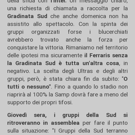
della sfida con
l'Inter.
Un messaggio chiaro,
una richiesta di chiamata a raccolta per la
Gradinata
Sud
che anche domenica non ha
assistito allo spettacolo. Con la spinta dei
gruppi organizzati forse i blucerchiati
avrebbero trovato anche la forza per
conquistare la vittoria. Rimaniamo nel territorio
delle ipotesi ma sicuramente
il Ferraris senza
la Gradinata Sud è tutta un'altra cosa
, in
negativo. La scelta degli Ultras e degli altri
gruppi, però, è stata chiara fin da subito: "
O
tutti o nessuno"
. Fino a quando lo stadio non
riaprirà al 100% la Samp dovrà fare a meno del
supporto dei propri tifosi.
Giovedì sera, i gruppi della Sud si
ritroveranno in assemblea
per fare il punto
sulla situazione: "I Gruppi della Sud terranno