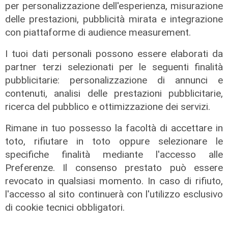
per personalizzazione dell'esperienza, misurazione
delle prestazioni, pubblicità mirata e integrazione
con piattaforme di audience measurement.
I tuoi dati personali possono essere elaborati da
l'intervento
partner terzi selezionati per le seguenti finalità
Genova, l'assessore Piana e
pubblicitarie: personalizzazione di annunci e
l'emergenza cinghiali: "Ampliare i
contenuti, analisi delle prestazioni pubblicitarie,
calendari venatori"
ricerca del pubblico e ottimizzazione dei servizi.
02/05/2022
Rimane in tuo possesso la facoltà di accettare in
di Tiziana Cairati
toto, rifiutare in toto oppure selezionare le
specifiche finalità mediante l'accesso alle
Preferenze. Il consenso prestato può essere
revocato in qualsiasi momento. In caso di rifiuto,
l'accesso al sito continuerà con l'utilizzo esclusivo
di cookie tecnici obbligatori.